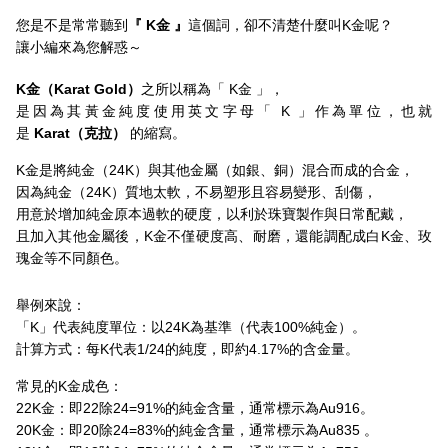
您是不是常常聽到
『 K金 』
這個詞，卻不清楚什麼叫K金呢？
讓小編來為您解惑～
K金（Karat Gold）
之所以稱為「 K金 」，
是因為其黃金純度使用英文字母「 K 」作為單位，也就
是
Karat（克拉）
的縮寫。
K金是將純金（24K）與其他金屬（如銀、銅）混合而成的合金，
因為純金（24K）質地太軟，不易塑形且容易變形、刮傷，
用意於增加純金原本過軟的硬度，以利於珠寶製作與日常配戴，
且加入其他金屬後，K金不僅硬度高、耐磨，還能調配成白K金、玫
瑰金等不同顏色。
舉例來說：
「K」代表純度單位：以24K為基準（代表100%純金）。
計算方式：每K代表1/24的純度，即約4.17%的含金量。
常見的K金成色：
22K金：即22除24=91%的純金含量，通常標示為Au916。
20K金：即20除24=83%的純金含量，通常標示為Au835 。