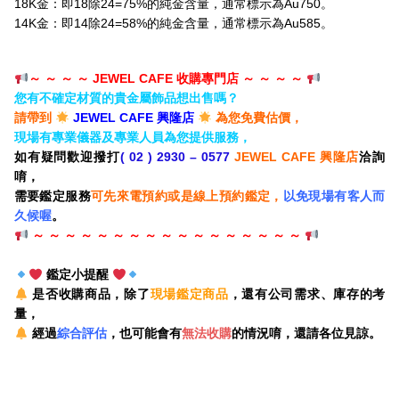
18K金：即18除24=75%的純金含量，通常標示為Au750。
14K金：即14除24=58%的純金含量，通常標示為Au585。
～ ～ ～ ～ JEWEL CAFE 收購專門店 ～ ～ ～ ～
您有不確定材質的貴金屬飾品想出售嗎？
請帶到
JEWEL CAFE 興隆店
為您免費估價，
現場有專業儀器及專業人員為您提供服務，
如有疑問歡迎撥打
( 02 ) 2930 – 0577
JEWEL CAFE 興隆店
洽詢
唷，
需要鑑定服務
可先來電預約或是線上預約鑑定，
以免現場有客人而
久候喔
。
～ ～ ～ ～ ～ ～ ～ ～ ～ ～ ～ ～ ～ ～ ～ ～
～
鑑定小提醒
是否收購商品，除了
現場鑑定商品
，還有公司需求、庫存的考
量，
經過
綜合評估
，也可能會有
無法收購
的情況唷，還請各位見諒。