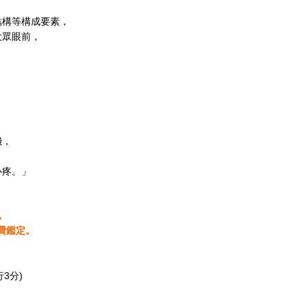
結構等構成要素，
大眾眼前，
？
錢，
心疼。」
，
免費鑑定。
3分)