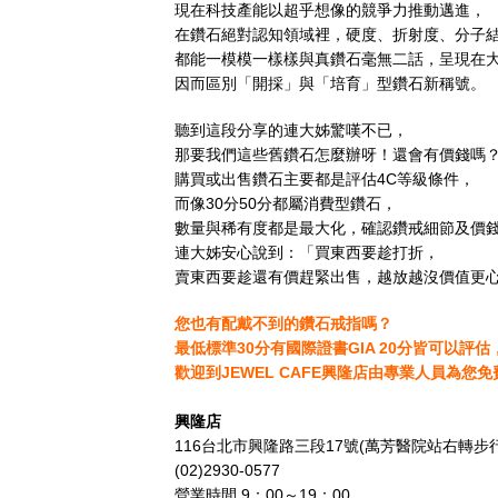
現在科技產能以超乎想像的競爭力推動邁進，
在鑽石絕對認知領域裡，硬度、折射度、分子
都能一模模一樣樣與真鑽石毫無二話，呈現在
因而區別「開採」與「培育」型鑽石新稱號。
聽到這段分享的連大姊驚嘆不已，
那要我們這些舊鑽石怎麼辦呀！還會有價錢嗎
購買或出售鑽石主要都是評估4C等級條件，
而像30分50分都屬消費型鑽石，
數量與稀有度都是最大化，確認鑽戒細節及價
連大姊安心說到：「買東西要趁打折，
賣東西要趁還有價趕緊出售，越放越沒價值更
您也有配戴不到的鑽石戒指嗎？
最低標準30分有國際證書GIA 20分皆可以評估
歡迎到JEWEL CAFE興隆店由專業人員為您
興隆店
116台北市興隆路三段17號(萬芳醫院站右轉步行
(02)2930-0577
營業時間 9：00～19：00