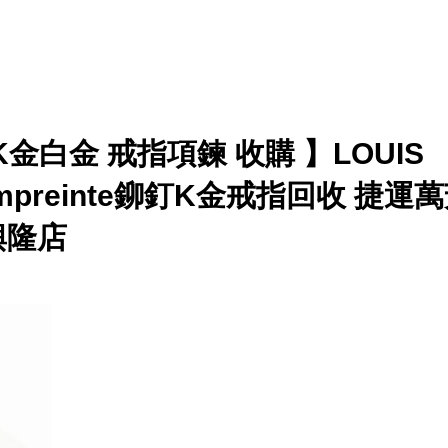
金白金 戒指項鍊 收購 】LOUIS
Empreinte鉚釘K金戒指回收 捷運
 興隆店