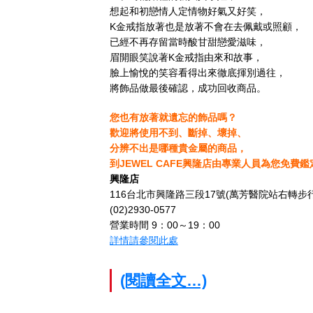
想起和初戀情人定情物好氣又好笑，
K金戒指放著也是放著不會在去佩戴或照顧，
已經不再存留當時酸甘甜戀愛滋味，
眉開眼笑說著K金戒指由來和故事，
臉上愉悅的笑容看得出來徹底揮別過往，
將飾品做最後確認，成功回收商品。
您也有放著就遺忘的飾品嗎？
歡迎將使用不到、斷掉、壞掉、
分辨不出是哪種貴金屬的商品，
到JEWEL CAFE興隆店由專業人員為您免費鑑
興隆店
116台北市興隆路三段17號(萬芳醫院站右轉步行
(02)2930-0577
營業時間 9：00～19：00
詳情請參閱此處
(閱讀全文…)