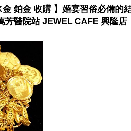
K金 鉑金 收購 】婚宴習俗必備的
醫院站 JEWEL CAFE 興隆店