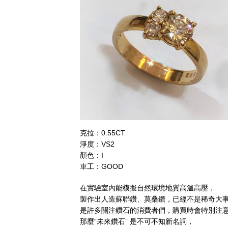
克拉：0.55CT
淨度：VS2
顏色：I
車工：GOOD
在實驗室內能模擬自然環境地質高溫高壓，
製作出人造蘇聯鑽、莫桑鑽，已經不是稀奇大
是許多關注鑽石的消費者們，購買時會特別注
那麼“未來鑽石” 是不可不知新名詞，