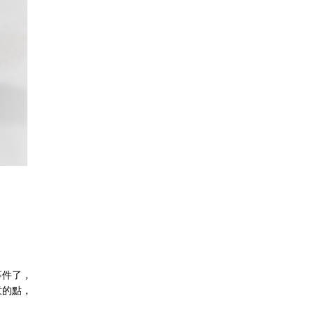
事件了，
意的點，