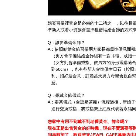
婚宴習俗裡黃金是必備的十二禮之一，以往長
準新人或者小資族會選擇租借結婚金飾的方式
Q：誰要準備金飾？
A：依照結婚金飾習俗兩方家長都需準備見面禮
（男方會準備結婚金飾組有一對耳環、戒指一
（女方則會準備戒指、依男方的身形選購適合的
到60cm），也有些新人會準備生日石（按
利、招好運含意，訂婚當天男方母親會親自幫
意。
Q：佩戴金飾儀式？
A：奉茶儀式（台語壓茶甌）流程過後，新娘
進行交換戒指，將戒指繫上紅線代表著永結同
您家中有用不到戴不到老舊黃金、飾金嗎？
現在正是出售黃金的好時機，現在不賣還要等
別再觀望了，歡迎您來JEWEL CAFE興隆店