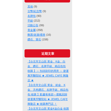
其他
(9)
古幣/紀念幣
(9)
名牌包
(90)
手錶
(212)
活動公告
(99)
貴金屬
(258)
郵票/老酒/禮券
(16)
鑽石、寶石
(158)
近期文章
【台北市文山區 黃金、K金、白
金、鑽石、名牌手錶、精品包包
收購 】～ 扣頭刻印的用意 ～ 捷運
萬芳醫院站 ★ JEWEL CAFE 興隆
店 ★
【台北市文山區 黃金、鉑金、K
金、天然鑽石、名牌手錶、精品包
包 收購 】歡慶爸爸節～霸氣回歸
捷運萬芳醫院站 ★ JEWEL CAFE
興隆店 ★ 收購專門店 ！
【台北市文山區 黃金K金白金 收購