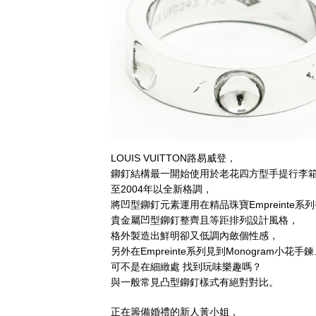
LOUIS VUITTON路易威登，
鉚釘結構最一開始使用於老花四方型手提行李
至2004年以全新格調，
將凹型鉚釘元素運用在精品珠寶Empreinte系
貴金屬凹型鉚釘整齊且等距排列設計風格，
格外製造出鮮明卻又低調內斂個性感，
另外在Empreinte系列見到Monogram小花
可不是在細緻處 找到玩味樂趣嗎？
與一般常見凸型鉚釘樣式有絕對對比。
正在籌備婚禮的新人黃小姐，