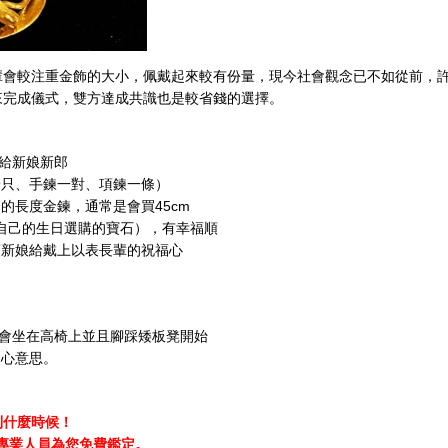
輩會較注重金飾的大小，佩戴起來較有份量，現今社會觀念已不如從前，
來完成儀式，雙方達成共識也是較省錢的選擇。
給新娘新郎
只、手鍊一對、項鍊一條）
長度金鍊，通常是會買45cm
照自己的生日選購的寶石），有幸福順
新娘給戴上以表長輩的祝福心
子會坐在高椅上並且腳踩矮板凳開始
心意思。
到什麼時候！
由專業人員為您免費鑑定。