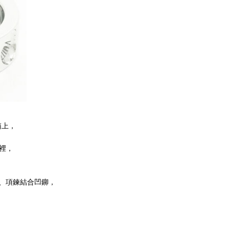
箱上，
列裡，
手鍊、項鍊結合凹鉚，