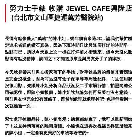
勞力士手錶 收購
JEWEL CAFE
興隆店
(台北市文山區捷運萬芳醫院站)
長得有點像藝人”瑤瑤”的陳小姐，幾年前有來過JC，請我們幫忙鑑
定追求者送的鑽石真偽，因為下班時間只比興隆店打烊的時間早一
點點而已，所以今天跟上次一樣在打烊前才衝進來，但今天沒化妝
顯得有點沒精神，詢問之下才知道原來是與男友分手了的緣故…
今天就是帶來前男友搬家落下的手錶，對手錶品牌的價值其實應該
是完全沒概念，因為商品沒有盒子保單等等周邊配件、而且使用狀
況很明顯，先跟陳小姐分析商品狀況及二手市場行情，拍照向總公
司確認後，跟陳小姐報價，陳小姐說無論如何再留著也沒有意義，
與前男友也完全沒有連絡了，既然能處理就處理掉吧~免得每看到一
次就難過一次…
幫忙處理掉商品後，陳小姐表示：總算都結束了，我可以重新開始
了！並且神情落寞的離開店鋪。小編也在這再次祝福長得這麼漂亮
的陳小姐，一定會有更美好的事物等著您的~