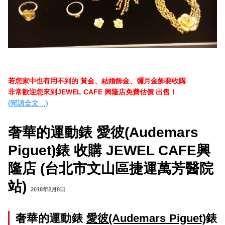
若您家中也有用不到的 黃金、結婚飾金、彌月金飾要收購
非常歡迎您來到JEWEL CAFE 興隆店免費估價 出售！
(閱讀全文…)
奢華的運動錶 愛彼(Audemars
Piguet)錶 收購 JEWEL CAFE興
隆店 (台北市文山區捷運萬芳醫院
站)
2018年2月8日
奢華的運動錶
愛彼(Audemars Piguet)
錶