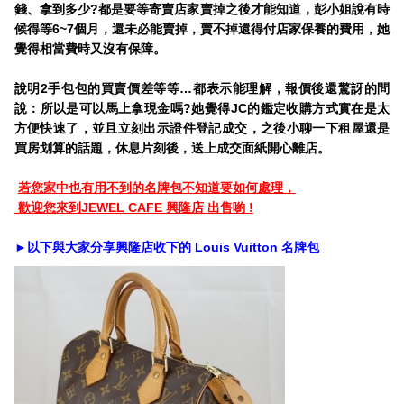
錢、拿到多少?都是要等寄賣店家賣掉之後才能知道，彭小姐說有時
候得等6~7個月，還未必能賣掉，賣不掉還得付店家保養的費用，她
覺得相當費時又沒有保障。
說明2手包包的買賣價差等等…都表示能理解，報價後還驚訝的問
說：所以是可以馬上拿現金嗎?她覺得JC的鑑定收購方式實在是太
方便快速了，並且立刻出示證件登記成交，之後小聊一下租屋還是
買房划算的話題，休息片刻後，送上成交面紙開心離店。
若您家中也有用不到的名牌包不知道要如何處理，
歡迎您來到JEWEL CAFE 興隆店 出售喲 !
►以下與大家分享興隆店收下的 Louis Vuitton 名牌包