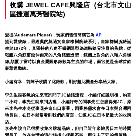
收購
JEWEL CAFE
興隆店 (台北市文山
區捷運萬芳醫院站)
愛彼(Audemars Piguet)，玩家們習慣簡稱它為
AP
提到愛彼錶，最經典的莫過於皇家橡樹腕錶系列，皇家橡樹腕錶誕
生於1972年，其獨特的八角不鏽鋼造型為當時錶界注目的焦點，從
戰艦八角舷窗延伸而來的八角錶殼造型，錶圈上對角的八顆六角螺
絲,顛覆了當時以貴金屬圓形錶款為主流的市場，
而它更是全球首款
奢華運動錶。
小編有幸，前陣子收購了此錶款，剛好趁此機會分享給大家。
李先生很客氣的先來電詢問了JC估錶流程，小編仔細說明後，約莫
半小時，李先生就來到店裡，小編好奇的問李先生怎麼得知JC，原
來李先生本身從事花卉進出口事業，因業務需求會在日本與台灣兩
地長住，在日本就常看到我們的店面，知道JC在日本是最大的收購
店。
李先生說自己很愛收集名牌精品錶，但自己近年來旅居日本的時間
變長了，放在台灣的這些錶擔心保養不當，而失去了它的價值性，