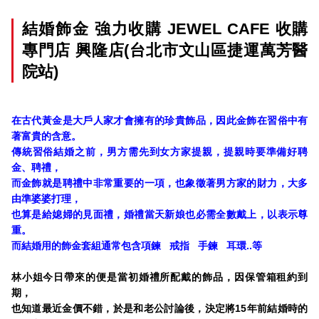
結婚飾金 強力收購 JEWEL CAFE 收購
專門店 興隆店(台北市文山區捷運萬芳醫
院站)
在古代黃金是大戶人家才會擁有的珍貴飾品，因此金飾在習俗中有
著富貴的含意。
傳統習俗結婚之前，男方需先到女方家提親，提親時要準備好聘
金、聘禮，
而金飾就是聘禮中非常重要的一項，也象徵著男方家的財力，大多
由準婆婆打理
，
也算是給媳婦的見面禮，婚禮當天新娘也必需全數戴上，以表示尊
重。
而結婚用的飾金套組通常包含項鍊 戒指 手鍊 耳環..等
林小姐今日帶來的便是當初婚禮所配戴的飾品，因保管箱租約到
期，
也知道最近金價不錯，於是和老公討論後，決定將15年前結婚時的