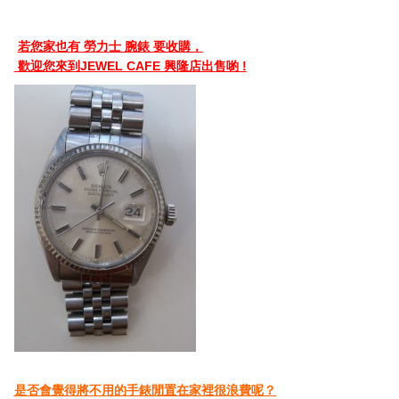
若您家也有 勞力士 腕錶 要收購，
歡迎您來到JEWEL CAFE 興隆店出售喲 !
是否會覺得將不用的手錶閒置在家裡很浪費呢？