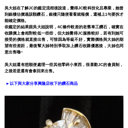
吳大姐在了解JC的鑑定流程後說道，覺得JC較科技化且專業，她曾
到銀樓估價過該顆鑽石，銀樓只隨便看看就報價，還補上1句要拆才
能確定價格。
依鑑定的結果跟吳大姐說明，4C條件較差的老舊車工鑽石，確實在
收購價上會相對較低一些些，但大姊覺得JC服務較好，若有到她可
接受的價格就直接出售，可惜因為等級不好，實際價格與大姊的期
望有些差距，最後幫大姊特別爭取加上鑽石收購優惠後，大姊也同
意出售嚕~
吳大姐還有想順便處理一些其他零碎小東西，很喜歡JC的會員制，
之後若是還有會拿回來出售。
►以下與大家分享興隆店收下的鑽石商品