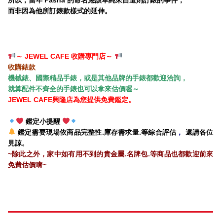
而非因為他所訂錶款樣式的延伸。
～ JEWEL CAFE 收購專門店
～
收購錶款
機械錶、國際精品
手錶，或是其他品牌的手錶都歡迎洽詢，
就算配件不齊全的手錶也可以拿來估價喔～
JEWEL CAFE
興隆
店為您提供免費鑑定。
鑑定小提醒
鑑定需要現場依商品完整性.庫存需求量.等綜合評估
，
還請各位
見諒。
~除此之外，家中如有用不到的貴金屬.名牌包.等商品也都歡迎前來
免費估價唷~