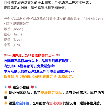
同樣需要經過珠寶師的手工潤飾，至少15道工序才能完成，
正因為用心雕琢，這份幸運祝福更顯無價。
VAN CLEEF & ARPELS梵克雅寶幸運草的四瓣葉子，則分別代表了
4個正能量關鍵字：
希望（hope）
信心（faith）
愛情（love）
幸運（luck）
～ JEWEL CAFE 收購專門店
～
收購鑽石單顆30分以上，品牌系列鑽石珠寶，
有沒有GIA證書都可以免費鑑定唷!
本月活動天然鑽石滿2萬元即可現金回饋10%~~
歡迎到
JEWEL CAFE 興隆店
為您鑑定。
鑑定小提醒
是否收購商品，除了
現場鑑定商品
，還有公司需求、庫存的考
量，
經過
綜合評估
，也可能會有
無法收購
的情況唷，還請各位見諒。