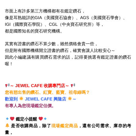
市面上有許多第三方機構都有在鑑定鑽石，
像是耳熟能詳的GIA（美國寶石協會）、AGS（美國寶石學會）、
IGI（國際寶石學院）、CGL（中央寶石研究所）等，
都是國際知名的寶石研究機構。
其實有證書的鑽石不算少數，雖然價格會貴一些，
但是附有國際機構開立證書的鑽石，確實會讓人比較安心～
因此小編建議有購買鑽石需求的話，記得要挑選有鑑定證書的鑽石
喔！
～ JEWEL CAFE 收購專門店
～
您有想出售的鑽石、紅寶、藍寶、祖母綠嗎？
歡迎到
JEWEL CAFE 興隆店
～
有專人為您現場鑑定估價。
鑑定小提醒
是否收購商品，除了
現場鑑定商品
，還有公司需求、庫存的考
量，