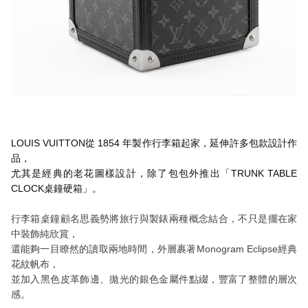
LOUIS VUITTON從 1854 年製作行李箱起家，延伸許多包款設計作
品，
尤其是經典的老花圖樣設計，除了包包外推出「TRUNK TABLE
CLOCK桌鐘硬箱」。
行李箱桌鐘顧名思義勢將旅行與製錶兩種概念結合，不只是擺在家
中裝飾純欣賞，
還能夠一目瞭然的讀取兩地時間，外層裹著Monogram Eclipse經典
花紋帆布，
並加入黑色皮革飾邊、拋光的銀色金屬件點綴，豐富了整體的層次
感。