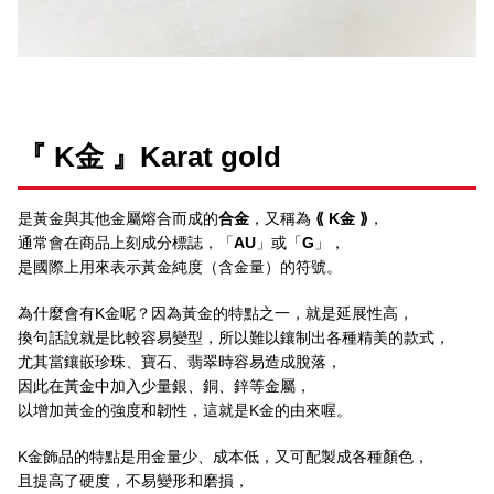
『 K金 』Karat gold
是黃金與其他金屬熔合而成的
合金
，又稱為
⟪ K金 ⟫
，
通常會在商品上刻成分標誌，「
AU
」或「
G
」，
是國際上用來表示黃金純度（含金量）的符號。
為什麼會有K金呢？因為黃金的特點之一，就是延展性高，
換句話說就是比較容易變型，所以難以鑲制出各種精美的款式，
尤其當鑲嵌珍珠、寶石、翡翠時容易造成脫落，
因此在黃金中加入少量銀、銅、鋅等金屬，
以增加黃金的強度和韌性，這就是K金的由來喔。
K金飾品的特點是用金量少、成本低，又可配製成各種顏色，
且提高了硬度，不易變形和磨損，