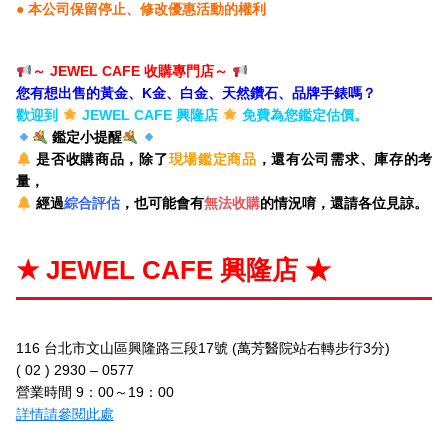
●
本公司保留停止、修改優惠活動的權利
～ JEWEL CAFE 收購專門店
～
您有想出售的黃金、K金、白金、天然鑽石、品牌手錶嗎？
歡迎到
JEWEL CAFE 興隆店
免費為您鑑定估價。
鑑定小提醒
是否收購商品，除了
現場鑑定商品
，還有公司需求、庫存的考
量，
經過
綜合評估
，也可能會有
無法收購
的情況唷，還請各位見諒。
★ JEWEL CAFE 興隆店 ★
116 台北市文山區興隆路三段17號 (萬芳醫院站右轉步行3分)
( 02 ) 2930 – 0577
營業時間 9：00～19：00
詳情請參閱此處