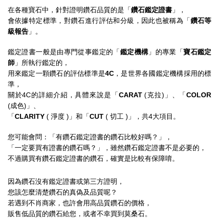
在各種寶石中，針對證明鑽石品質的是「
鑽石鑑定證書
」，
會依據特定標準，對鑽石進行評估和分級，因此也被稱為「
鑽石等
級報告
」。
鑑定證書一般是由專門從事鑑定的「
鑑定機構
」的專業「
寶石鑑定
師
」所執行鑑定的，
用來鑑定一顆鑽石的評估標準是
4C
，是世界各國鑑定機構採用的標
準，
關於4C的詳細介紹，具體來說是「
CARAT
(克拉)」、「
COLOR
(成色)」、
「
CLARITY
( 淨度 )」和「
CUT
( 切工 )」，共4大項目。
您可能會問：「有鑽石鑑定證書的鑽石比較好嗎？」，
「一定要買有證書的鑽石嗎？」，雖然鑽石鑑定證書不是必要的，
不過購買有鑽石鑑定證書的鑽石，確實是比較有保障唷。
因為鑽石沒有鑑定證書或第三方證明，
您該怎麼清楚鑽石的真偽及品質呢？
若遇到不肖商家，也許會用高品質鑽石的價格，
販售低品質的鑽石給您，或者不幸買到莫桑石。