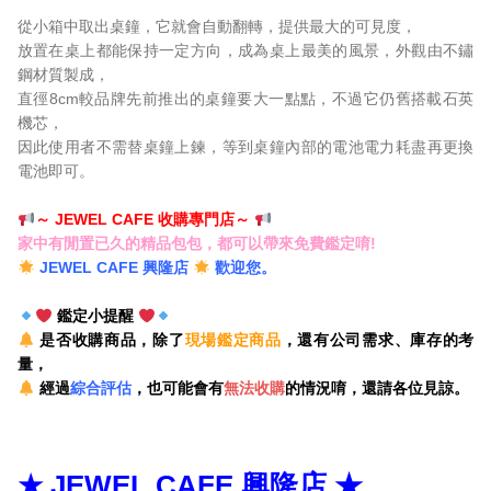
從小箱中取出桌鐘，它就會自動翻轉，提供最大的可見度，
放置在桌上都能保持一定方向，成為桌上最美的風景，外觀由不鏽
鋼材質製成，
直徑8cm較品牌先前推出的桌鐘要大一點點，不過它仍舊搭載石英
機芯，
因此使用者不需替桌鐘上鍊，等到桌鐘內部的電池電力耗盡再更換
電池即可。
～ JEWEL CAFE 收購專門店
～
家中有閒置已久的精品包包，
都可以帶來免費鑑定唷!
JEWEL CAFE 興隆店
歡迎您。
鑑定小提醒
是否收購商品，除了
現場鑑定商品
，還有公司需求、庫存的考
量，
經過
綜合評估
，也可能會有
無法收購
的情況唷，還請各位見諒。
★ JEWEL CAFE 興隆店 ★