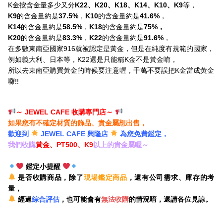
K金按含金量多少又分
K22、K20、K18、K14、K10、K9
等，
K9
的含金量約是
37.5%
，
K10
的含金量約是
41.6%
，
K14
的含金量約是
58.5%
，
K18
的含金量約是
75%，
K20
的含金量約是
83.3%
，
K22
的含金量約是
91.6%
，
在多數東南亞國家916就被認定是黃金，但是在純度有規範的國家，
例如義大利、日本等，K22還是只能稱K金不是黃金唷，
所以去東南亞購買黃金的時候要注意喔，千萬不要誤把K金當成黃金
囉!!
～ JEWEL CAFE 收購專門店
～
如果您有不確定材質的飾品、貴金屬想出售，
歡迎到
JEWEL CAFE 興隆店
為您免費鑑定，
我們收購
黃金、PT500、K9
以上的貴金屬喔～
鑑定小提醒
是否收購商品，除了
現場鑑定商品
，還有公司需求、庫存的考
量，
經過
綜合評估
，也可能會有
無法收購
的情況唷，還請各位見諒。