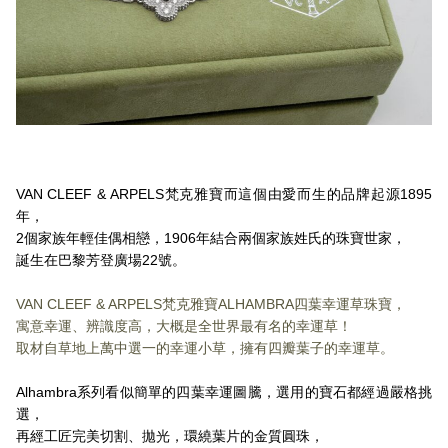
VAN CLEEF & ARPELS梵克雅寶而這個由愛而生的品牌起源1895
年，
2個家族年輕佳偶相戀，1906年結合兩個家族姓氏的珠寶世家，
誕生在巴黎芳登廣場22號。
VAN CLEEF & ARPELS梵克雅寶ALHAMBRA四葉幸運草珠寶，
寓意幸運、辨識度高，大概是全世界最有名的幸運草！
取材自草地上萬中選一的幸運小草，擁有四瓣葉子的幸運草。
Alhambra系列看似簡單的四葉幸運圖騰，選用的寶石都經過嚴格挑
選，
再經工匠完美切割、拋光，環繞葉片的金質圓珠，