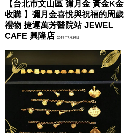
【台北市文山區 彌月金 黃金K金
收購 】彌月金喜悅與祝福的周歲
禮物 捷運萬芳醫院站 JEWEL
CAFE 興隆店
2019年7月26日