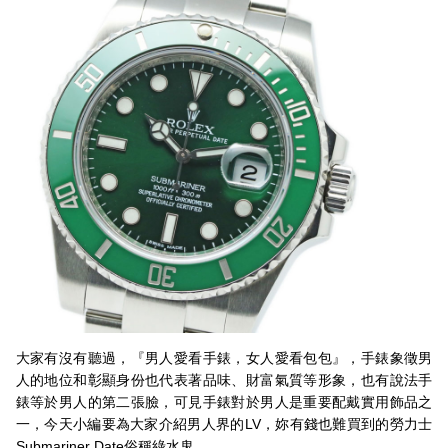
大家有沒有聽過，『男人愛看手錶，女人愛看包包』，手錶象徵男
人的地位和彰顯身份也代表著品味、財富氣質等形象，也有說法手
錶等於男人的第二張臉，可見手錶對於男人是重要配戴實用飾品之
一，今天小編要為大家介紹男人界的LV，妳有錢也難買到的勞力士
Submariner Date俗稱綠水鬼。