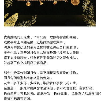
皮膚黝黑的王先生，平常只要一放假都會往山裡跑，
或從事水上休閒活動，近期媽媽整理家中，
將滿月時奶奶送的彌月金飾轉交給先生自行做處理，
王先生說：這些彌月金自己留在身邊也沒有太大作用，
還不如換做現金，好拿來近期籌備開店做資金補貼，
並趁著工作空檔到店了解商品。
和先生分享收到彌月金，是充滿祝福與喜悅的禮物，
而且每個造型都有象徵意義例如，
花生：多子多孫，多福氣，取諧音好事發（花）生。
金湯匙：一般最常聽到含著金湯匙，表示衣食無缺、富貴好命。
長命鎖片：常見到福、歲歲平安、長命健康， 也是為了瓜瓜落地的
寶寶祈福趨吉避凶。