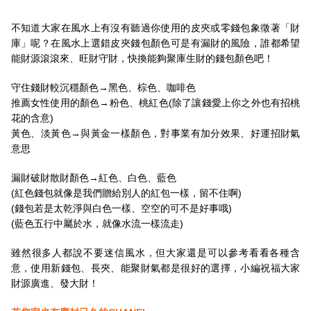
不知道大家在風水上有沒有聽過你使用的皮夾或零錢包象徵著「財
庫」呢？在風水上選錯皮夾錢包顏色可是有漏財的風險，誰都希望
能財源滾滾來、旺財守財，快換能夠聚庫生財的錢包顏色吧！
守住錢財較沉穩顏色→黑色、棕色、咖啡色
推薦女性使用的顏色→粉色、桃紅色(除了讓錢愛上你之外也有招桃
花的含意)
黃色、淡黃色→與黃金一樣顏色，對事業有加分效果、好運招財氣
意思
漏財破財散財顏色→紅色、白色、藍色
(紅色錢包就像是我們贈給別人的紅包一樣，留不住啊)
(錢包若是太乾淨與白色一樣、空空的可不是好事哦)
(藍色五行中屬於水，就像水流一樣流走)
雖然很多人都說不要迷信風水，但大家還是可以參考看看各種含
意，使用新錢包、長夾、能聚財氣都是很好的選擇，小編祝福大家
財源廣進、發大財！