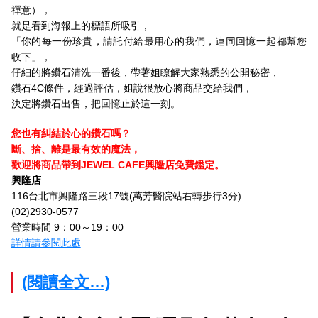
禪意），
就是看到海報上的標語所吸引，
「你的每一份珍貴，請託付給最用心的我們，連同回憶一起都幫您
收下」，
仔細的將鑽石清洗一番後，帶著姐瞭解大家熟悉的公開秘密，
鑽石4C條件，經過評估，姐說很放心將商品交給我們，
決定將鑽石出售，把回憶止於這一刻。
您也有糾結於心的鑽石嗎？
斷、捨、離是最有效的魔法，
歡迎將商品帶到JEWEL CAFE興隆店免費鑑定。
興隆店
116台北市興隆路三段17號(萬芳醫院站右轉步行3分)
(02)2930-0577
營業時間 9：00～19：00
詳情請參閱此處
(閱讀全文…)