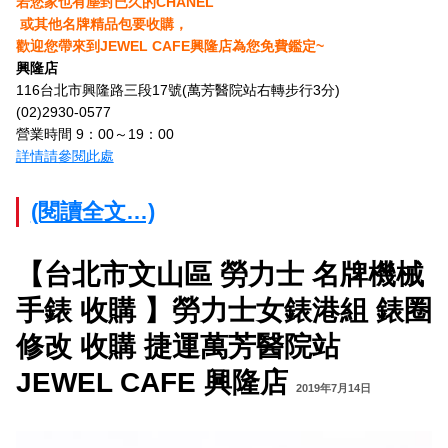
若您家也有塵封已久的
CHANEL
或其他
名牌精品包要收購，
歡迎您帶來到JEWEL CAFE興隆店為您免費鑑定~
興隆店
116台北市興隆路三段17號(萬芳醫院站右轉步行3分)
(02)2930-0577
營業時間 9：00～19：00
詳情請參閱此處
(閱讀全文…)
【台北市文山區 勞力士 名牌機械
手錶 收購 】勞力士女錶港組 錶圈
修改 收購 捷運萬芳醫院站
JEWEL CAFE 興隆店
2019年7月14日