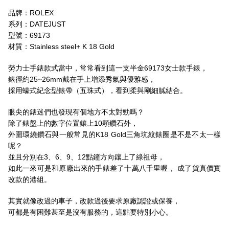
品牌：ROLEX
系列：DATEJUST
型號：69173
材質：Stainless steel+ K 18 Gold
勞力士手錶款式當中，常常看到這一支半金69173女士款手錶，
錶徑約25~26mm戴在手上增添秀氣與優雅感，
採用蠔式紀念型錶帶（五珠式），看到柔與剛細膩結合。
眼尖的錶迷們也發現有個地方不太對勁嗎？
除了錶盤上的數字位置鑲上10顆鑽石外，
外圍環繞鑽石與一般常見的K18 Gold三角坑紋錶圈是不是不太一樣
呢？
並且分別在3、6、9、12點鐘方向鑲上了綠祖母，
如此一來可是和原廠出來的手錶差了十萬八千里喔， 成了貨真價實
改款的港組。
其實就像改過的車子，改款過後要求原廠認證或保養，
可都是有困難甚至是沒有服務的，這點要特別小心。