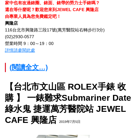
家中也有改過錶圈、錶面、錶帶的勞力士手錶嗎？
還在等什麼呢？歡迎您來到JEWEL CAFE 興隆
店
由專業人員為您免費鑑定吧！
興隆店
116台北市興隆路三段17號(萬芳醫院站右轉步行3分)
(02)2930-0577
營業時間 9：00～19：00
詳情請參閱此處
(閱讀全文…)
【台北市文山區 ROLEX手錶 收
購 】 一錶難求Submariner Date
綠水鬼 捷運萬芳醫院站 JEWEL
CAFE 興隆店
2019年7月5日