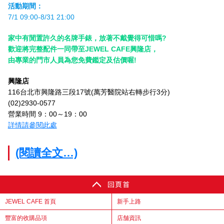
活動期間：
7/1 09:00-8/31 21:00
家中有閒置許久的名牌手錶，放著不戴覺得可惜嗎?
歡迎將完整配件一同帶至JEWEL CAFE興隆店，
由專業的門市人員為您免費鑑定及估價喔!
興隆店
116台北市興隆路三段17號(萬芳醫院站右轉步行3分)
(02)2930-0577
營業時間 9：00～19：00
詳情請參閱此處
(閱讀全文…)
JEWEL CAFE 首頁
新手上路
豐富的收購品項
店舗資訊