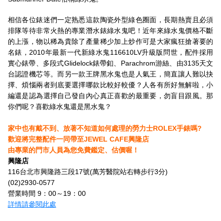
相信各位錶迷們一定熟悉這款陶瓷外型綠色圈面，長期熱賣且必須
排隊等待非常火熱的專業潛水錶綠水鬼吧！近年來綠水鬼價格不斷
的上漲，物以稀為貴除了產量稀少加上炒作可是大家瘋狂搶著要的
名錶，2010年最新一代新綠水鬼116610LV升級版問世，配件採用
實心錶帶、多段式Glidelock錶帶釦、Parachrom游絲、由3135天文
台認證機芯等。而另一款王牌黑水鬼也是人氣王，簡直讓人難以抉
擇、煩惱兩者到底要選擇哪款比較好較優？人各有所好無解啦，小
編還是認為選擇自己發自內心真正喜歡的最重要，勿盲目跟風。那
你們呢？喜歡綠水鬼還是黑水鬼？
家中也有戴不到、放著不知道如何處理的勞力士ROLEX手錶嗎?
歡迎將完整配件一同帶至JEWEL CAFE興隆店
由專業的門市人員為您免費鑑定、估價喔！
興隆店
116台北市興隆路三段17號(萬芳醫院站右轉步行3分)
(02)2930-0577
營業時間 9：00～19：00
詳情請參閱此處