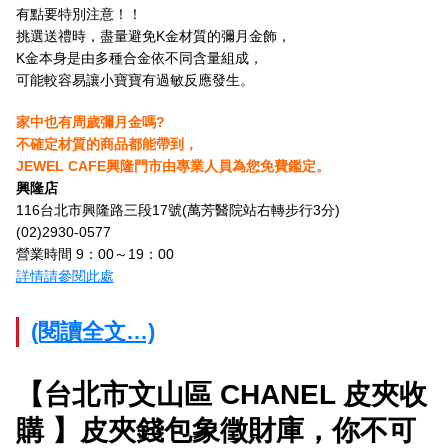
有點要特別注意！！
挑選送禮時，盡量避免K金材質的彌月金飾，
K金本身是由多種合金依不同含量組成，
可能較容易讓小寶寶有過敏反應發生。
家中也有周歲彌月金嗎?
不確定材質的商品都能帶到，
JEWEL CAFE興隆門市由專業人員為您免費鑑定。
興隆店
116台北市興隆路三段17號(萬芳醫院站右轉步行3分)
(02)2930-0577
營業時間 9：00～19：00
詳情請參閱此處
(閱讀全文…)
【台北市文山區 CHANEL 皮夾收
購 】皮夾錢包象徵財庫，你不可