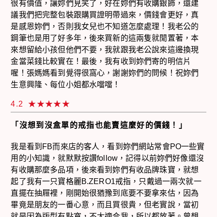
很有價值，讓妳們見笑了，好在妳們有收購銀飾，還建
議我們把完整包裝跟購買證明帶過來，價錢會更好，真
是感恩妳們，否則我女兒也不知道怎麼處理！我老公的
鋼筆也是用了好多年，後來買新的這兩隻就閒置著，本
來想留給小孩但他們不要，我就跟我老公說來這邊換現
金當菜錢比較實在！最後，我有收到妳們寄的明信片
喔！張媽媽看到覺得很窩心，謝謝妳們的問候！祝妳們
生意興隆、每位小姐都水噹噹！
4.2
「沒想到沒盒單的戒指也能賣這麼好的價錢！」
我是看到FB而來店的客人，看到妳們網站常會PO一些實
用的小知識，就默默按讚follow，記得以前妳們好像還沒
有收購那麼多品項，後來看到妳們有收品牌珠寶，就想
起了我有一只寶格麗B.ZERO1戒指，只戴過一兩次就一
直擺在抽屜裡，剛開始很猶豫到底要不要拿來估，因為
畢竟是朋友的一番心意，而且買很貴，但老實說，當初
就是因為版型有點寬，不太適合我，所以都放著。曾想