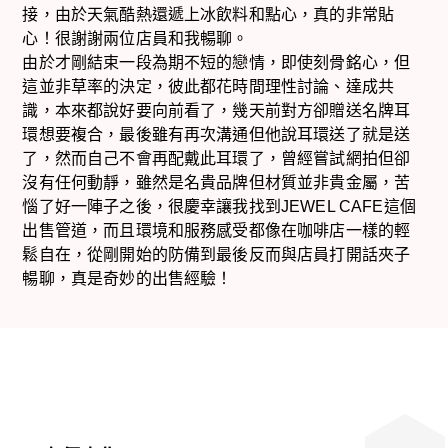
接，由於天氣酷熱還遞上冰飲料和點心，真的非常貼
心！很謝謝兩位店員和我暢聊。
由於才剛結束一段為期不短的戀情，即使刻骨銘心，但
這並非草率的決定，彼此都花時間理性討論、達成共
識，本來都說好要向前看了，幾天前對方卻贈送名牌耳
環想要複合，最後雖有再次溝通但他說耳環送了就是送
了，然而自己不會再配戴此耳環了，曾經嘗試網拍但卻
沒有任何動靜，雖然是名貴品牌但材質並非貴金屬，苦
惱了好一陣子之後，很慶幸讓我找到JEWEL CAFE這個
出售管道，而且環境和服務感受都像在咖啡店一樣的輕
鬆自在，從剛開始的防備到最後反而與店員打開話夾子
暢聊，真是奇妙的出售經驗！