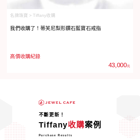
名牌珠寶 > Tiffany收購
名
我們收購了！蒂芙尼梨形鑽石藍寶石戒指
我
高價收購紀錄
43,000
元
不斷更新！
Tiffany
收購
案例
Purchase Results