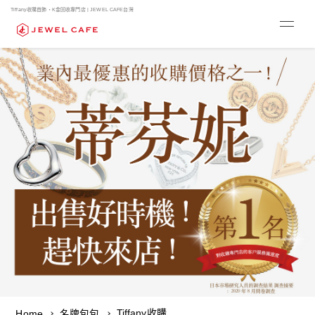
Tiffany收購首飾・K金回收專門店 | JEWEL CAFE台灣
Tiffany收購
Home
名牌包包