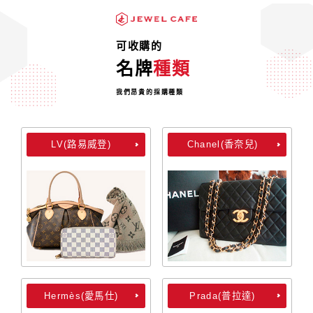
可收購的
名牌
種類
我們昂貴的採購種類
LV(路易威登)
Chanel(香奈兒)
Hermès(愛馬仕)
Prada(普拉達)