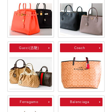
Gucci(古馳)
Coach
Ferragamo
Balenciaga