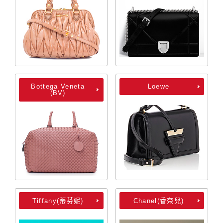
Bottega Veneta
Loewe
(BV)
Tiffany(蒂芬妮)
Chanel(香奈兒)