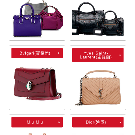
Bvlgari(寶格麗)
Yves Saint-
Laurent(聖羅蘭)
Miu Miu
Dior(迪奧)