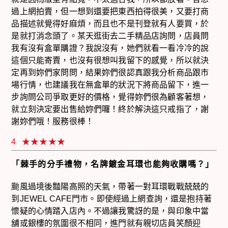
過上網拍賣，但一想到還要把東西拍得很美，又要打商
品描述就覺得好麻煩，而且也不是刊登就有人要買，於
是就打消念頭了。某天逛街去二手精品店詢問，店員問
我有沒有盒單購證？我說沒有，她們就看一看冷冷的說
這個只能寄賣，也沒有很想叫我留下的感覺，所以就決
定再到妳們家問問，結果妳們很認真跟我分析商品跟市
場行情，也建議我在無盒單的狀況下將商品留下，進一
步詢問公司爭取更好的價格，覺得妳們很為顧客著想，
就立刻決定要出售給妳們囉！終於解決這只戒指了，謝
謝妳們哦！服務很棒！
4
「棘手的分手禮物，名牌鍍金耳環也能夠收購嗎？」
颱風過境後豔陽高照的天氣，帶著一對耳環戰戰兢兢的
到JEWEL CAFE門市。即使經過上網查詢，還是抱持著
懷疑的心情踏入店內。不過讓我驚訝的是，與印象中當
舖或銀樓的氛圍很不相同，進門就有親切店員笑顏迎