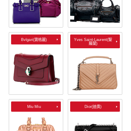
Bvlgari(寶格麗)
Yves Saint-Laurent(聖
羅蘭)
Miu Miu
Dior(迪奧)