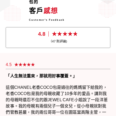
包的
客戶
感想
Customer's Feedback
4.8
（
47
則評論)
4.5
「人生無法重來，那就用好事覆蓋。」
這個CHANEL老香COCO包是過往的媽媽留下給我的，
老香COCO包是我的母親收藏了10多年的愛品。講到我
的母親時還忍不住的跟JEWEL CAFE小姐說了一段洋蔥
故事。我的母親有兩個兒子一個女兒，從小母親就對我
們管教甚嚴，我的兩位哥哥一位在園區當高階主管，一