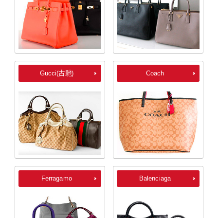
Gucci(古馳)
Coach
Ferragamo
Balenciaga