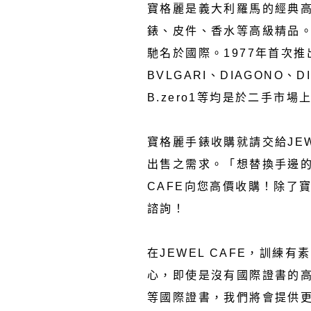
寶格麗是義大利羅馬的經典高
錶、皮件、香水等高級精品。
馳名於國際。1977年首次推出
BVLGARI、DIAGONO、D
B.zero1等均是於二手市
寶格麗手錶收購就請交給JEW
出售之需求。「想替換手邊的寶
CAFE向您高價收購！除了
諮詢！
在JEWEL CAFE，訓練
心，即使是沒有國際證書的高
等國際證書，我們將會提供更