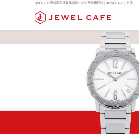
BVLGARI 寶格麗手錶收購首飾・K金 回收專門店 | JEWEL CAFE台灣