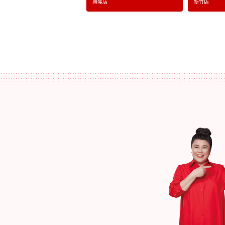
興隆店
新竹店