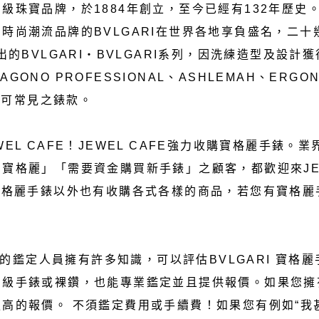
級珠寶品牌，於1884年創立，至今已經有132年歷史
時尚潮流品牌的BVLGARI在世界各地享負盛名，二
的BVLGARI‧BVLGARI系列，因洗練造型及設計獲
IAGONO PROFESSIONAL、ASHLEMAH、ERGO
場上可常見之錶款。
EL CAFE！JEWEL CAFE強力收購寶格麗手錶
格麗」「需要資金購買新手錶」之顧客，都歡迎來JEWE
寶格麗手錶以外也有收購各式各樣的商品，若您有寶格
有素的鑑定人員擁有許多知識，可以評估BVLGARI 寶格
級手錶或裸鑽，也能專業鑑定並且提供報價。如果您擁有
高的報價。 不須鑑定費用或手續費！如果您有例如“我