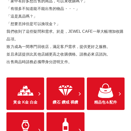
「家中有好多想出售的商品，可以來收購嗎？」
「有很多不知道能不能出售的物品・・・」
「這是真品嗎？」
「想要丟掉但是可以換現金？」
我們收到了這些疑問和需求。於是，JEWEL CAFE一舉大幅增加收購
品項。
致力成為一間專門回收店，滿足客戶需求，提供更好之服務。
並且承諾提供比其他店鋪更高之收購價格。請務必來店諮詢。
出售商品時請務必攜帶身分證明文件。
黃金 K金 白金
鑽石 鑽戒 裸鑽
精品包＆配件