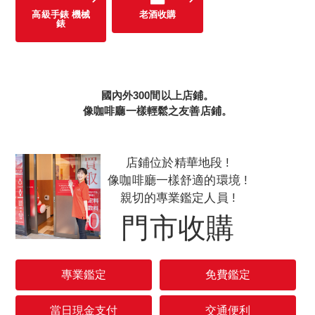
高級手錶 機械
老酒收購
錶
國內外300間以上店鋪。
像咖啡廳一樣輕鬆之友善店鋪。
店鋪位於精華地段 !
像咖啡廳一樣舒適的環境 !
親切的專業鑑定人員 !
門市收購
專業鑑定
免費鑑定
當日現金支付
交通便利