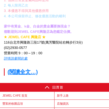
2. 每人限用乙次
3. 本優惠不得與其他優惠併用
4. 本公司保留停止、修改優惠活動的權利
家中有黃金、k金、白金的貴金屬要換現金？
都歡迎到JEWEL CAFE興隆店為您鑑定估價。
★ JEWEL CAFE 興隆店 ★
116台北市興隆路三段17號(萬芳醫院站右轉步行3分)
(02)2930-0577
營業時間 9：00～19：00
詳情請參閱此處
(閱讀全文…)
JEWEL CAFE 首頁
新手上路
豐富的收購品項
店舗資訊