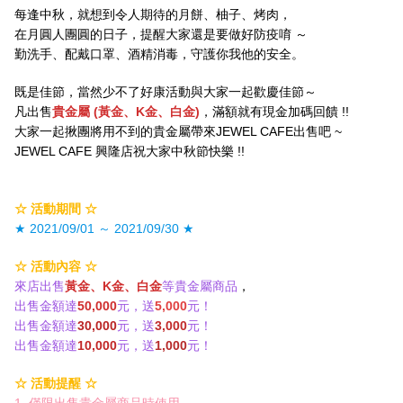
每逢中秋，就想到令人期待的月餅、柚子、烤肉，
在月圓人團圓的日子，提醒大家還是要做好防疫唷 ～
勤洗手、配戴口罩、酒精消毒，守護你我他的安全。
既是佳節，當然少不了好康活動與大家一起歡慶佳節～
凡出售
貴金屬 (黃金、K金、白金)
，滿額就有現金加碼回饋 !!
大家一起揪團將用不到的貴金屬帶來JEWEL CAFE出售吧 ~
JEWEL CAFE 興隆店祝大家中秋節快樂 !!
☆ 活動期間 ☆
★ 2021/09/01 ～ 2021/09/30 ★
☆ 活動內容 ☆
來店出售
黃金、K金、白金
等貴金屬商品
，
出售金額達
50,000
元，送
5,000
元！
出售金額達
30,000
元，送
3,000
元！
出售金額達
10,000
元，送
1,000
元！
☆ 活動提醒 ☆
1. 僅限出售貴金屬商品時使用