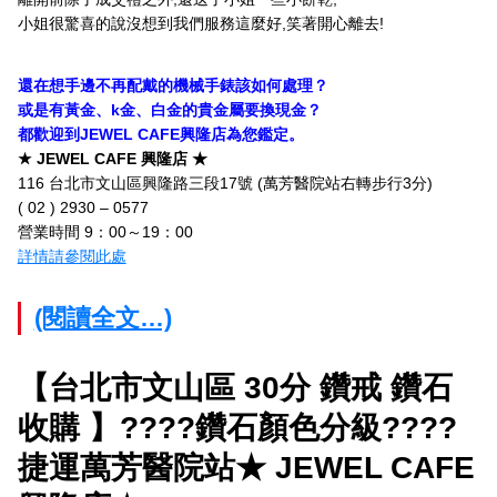
小姐很驚喜的說沒想到我們服務這麼好,笑著開心離去!
還在想手邊不再配戴的機械手錶該如何處理？
或是有黃金、k金、白金的貴金屬要換現金？
都歡迎到JEWEL CAFE興隆店為您鑑定。
★ JEWEL CAFE 興隆店 ★
116 台北市文山區興隆路三段17號 (萬芳醫院站右轉步行3分)
( 02 ) 2930 – 0577
營業時間 9：00～19：00
詳情請參閱此處
(閱讀全文…)
【台北市文山區 30分 鑽戒 鑽石
收購 】????鑽石顏色分級????
捷運萬芳醫院站★ JEWEL CAFE