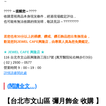
～
????
～
提醒您～
????
收購需視商品本身現況條件，經過現場鑑定評估，
也可能有無法收購的情況唷，敬請見諒～????????
若您也有30分以上的裸鑽、鑽戒、鑽石飾品想出售換現金，
歡迎您到JEWEL CAFE興隆店，由專業人員為您免費鑑定。
★ JEWEL CAFE 興隆店 ★
116 台北市文山區興隆路三段17號 (萬芳醫院站右轉步行3分)
( 02 ) 2930 – 0577
營業時間 9：00～19：00
詳情請參閱此處
(閱讀全文…)
【台北市文山區 彌月飾金 收購 】