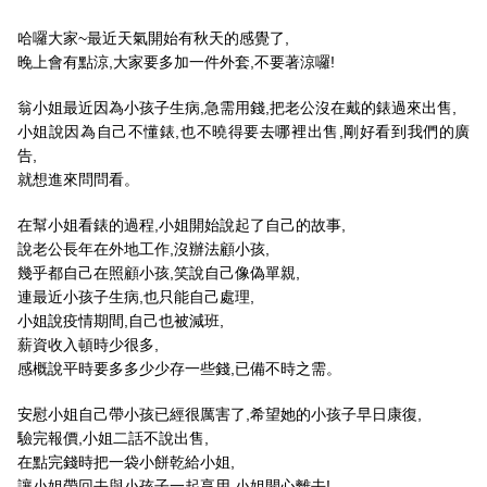
哈囉大家~最近天氣開始有秋天的感覺了,
晚上會有點涼,大家要多加一件外套,不要著涼囉!
翁小姐最近因為小孩子生病,急需用錢,把老公沒在戴的錶過來出售,
小姐說因為自己不懂錶,也不曉得要去哪裡出售,剛好看到我們的廣
告,
就想進來問問看。
在幫小姐看錶的過程,小姐開始說起了自己的故事,
說老公長年在外地工作,沒辦法顧小孩,
幾乎都自己在照顧小孩,笑說自己像偽單親,
連最近小孩子生病,也只能自己處理,
小姐說疫情期間,自己也被減班,
薪資收入頓時少很多,
感概說平時要多多少少存一些錢,已備不時之需。
安慰小姐自己帶小孩已經很厲害了,希望她的小孩子早日康復,
驗完報價,小姐二話不說出售,
在點完錢時把一袋小餅乾給小姐,
讓小姐帶回去與小孩子一起享用,小姐開心離去!