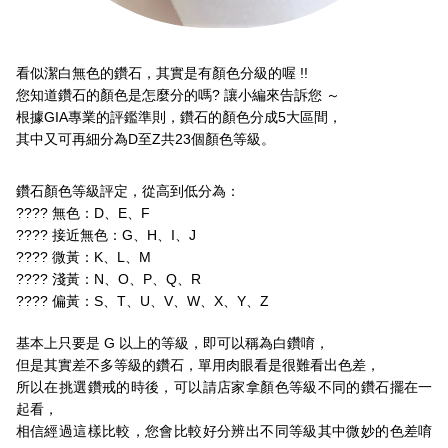
看似潔白無色的鑽石，其實是有顏色分級的喔 !!
您知道鑽石的顏色是怎麼分的嗎? 讓小編來告訴您 ～
根據GIA專業的評鑑準則，鑽石的顏色分成5大區間，
其中又可再細分為D至Z共23個顏色等級。
鑽石顏色等級評定，從高到低分為：
???? 無色：D、E、F
???? 接近無色：G、H、I、J
???? 微黃：K、L、M
???? 淺黃：N、O、P、Q、R
???? 偏黃：S、T、U、V、W、X、Y、Z
基本上只要是 G 以上的等級，即可以稱為白鑽唷，
但是其實差不多等級的鑽石，單用肉眼看是很難看出色差，
所以在挑選鑽戒的時後，可以請店家拿顏色等級不同的鑽石擺在一
起看，
相信經過這樣比較，您會比較好分辨出不同等級其中微妙的色差唷