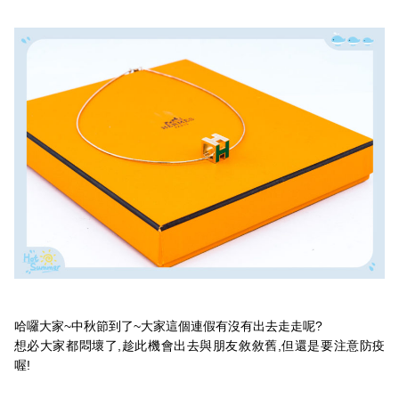
哈囉大家~中秋節到了~大家這個連假有沒有出去走走呢?
想必大家都悶壞了,趁此機會出去與朋友敘敘舊,但還是要注意防疫
喔!