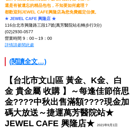
還是有被遺忘的精品包包，不知要如何處理？
都歡迎到JEWEL CAFE興隆店為您免費鑑定估價。
★ JEWEL CAFE 興隆店 ★
116台北市興隆路三段17號(萬芳醫院站右轉步行3分)
(02)2930-0577
營業時間 9：00～19：00
詳情請參閱此處
(閱讀全文…)
【台北市文山區 黃金、K金、白
金 貴金屬 收購 】～每逢佳節倍思
金????中秋出售滿額????現金加
碼大放送～捷運萬芳醫院站★
JEWEL CAFE 興隆店★
2021年9月1日