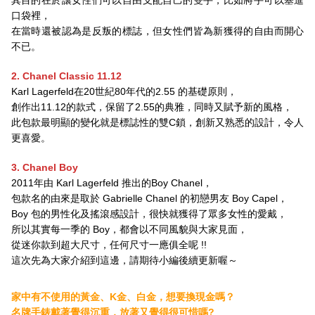
口袋裡，
在當時還被認為是反叛的標誌，但女性們皆為新獲得的自由而開心
不已。
2. Chanel Classic
11.12
Karl Lagerfeld在20世紀80年代的2.55 的基礎原則，
創作出11.12的款式，保留了2.55的典雅，同時又賦予新的風格，
此包款最明顯的變化就是標誌性的雙C鎖，創新又熟悉的設計，令人
更喜愛。
3. Chanel Boy
2011年由 Karl Lagerfeld 推出的Boy Chanel，
包款名的由來是取於 Gabrielle Chanel 的初戀男友 Boy Capel，
Boy 包的男性化及搖滾感設計，很快就獲得了眾多女性的愛戴，
所以其實每一季的 Boy，都會以不同風貌與大家見面，
從迷你款到超大尺寸，任何尺寸一應俱全呢 !!
這次先為大家介紹到這邊，請期待小編後續更新喔～
家中有不使用的黃金、K金、白金，想要換現金嗎？
名牌手錶戴著覺得沉重，放著又覺得很可惜嗎?