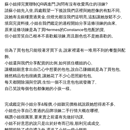
蘇小姐掃完實聯制QR碼進門,詢問有沒有收愛馬仕的項鍊?
請蘇小姐先入坐,四處觀望一下後說我們店裡與她想像的有點不同,
說她有去銀樓賣過黃金,但燈光都沒我們這明亮,這點讓她放鬆不少,
填寫完資料後,小姐在我們鑑定的過程開始分享這條項鍊的由來,
原來這條項鍊是為了買Hermes的Constance包包配的貨,
但小姐苦笑自己根本不喜歡戴項鍊,而且顏色也不是她喜歡的。
但為了買包包只能咬著牙買下去,說家裡還有一堆用不到的餐盤與配
飾,
小姐還與我們分享配貨的比例,如何抓住櫃姐的心,
讓櫃姐願意拿出自己心中想要的包包,說自己賺錢就是為了買包包,
雖然精品包包很嬌貴,讓她花了不少心思照顧包包,
每天都開除濕與空調,生怕一個不注意包包就發黴了,
自己笑說每個包包都像她的小孩一樣。
完成鑑定與小姐分享&報價,小姐聽完價格就說跟她想得差不多,
小姐也分享自己查過的品牌項鍊二手行情大概在哪裡,
稱讚小姐很厲害,要來賣之前還有先做好功課,
小姐不好意思的說只是出於好奇而已啦,順利完成成交,
離開前除了成交禮之外,還送了小姐一些小餅乾,