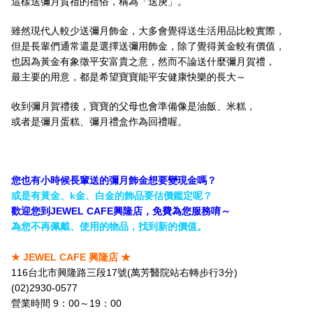
這樣送彌月賀禮的禮俗，稱為「送庚」。
雖然現代人較少送彌月飾金，大多會覺得送生活用品比較實際，
但是長輩們通常還是選擇送彌用飾金，除了覺得黃金較有價值，
也因為黃金有象徵平安富貴之意，然而不論送什麼彌月賀禮，
最主要的用意，都是希望寶寶能平安健康快樂的長大～
收到彌月賀禮後，寶寶的父母也會準備像是油飯、米糕，
或者是彌月蛋糕、彌月禮盒作為回禮喔。
您也有小時候長輩送的彌月飾金想要變現金嗎
？
或是有黃金、k金、白金的飾品要估價鑑定呢？
歡迎您到JEWEL CAFE興隆店，免費為您服務唷～
為您不再佩戴、使用的物品，找到新的價值。
★ JEWEL CAFE 興隆店 ★
116台北市興隆路三段17號(萬芳醫院站右轉步行3分)
(02)2930-0577
營業時間 9：00～19：00