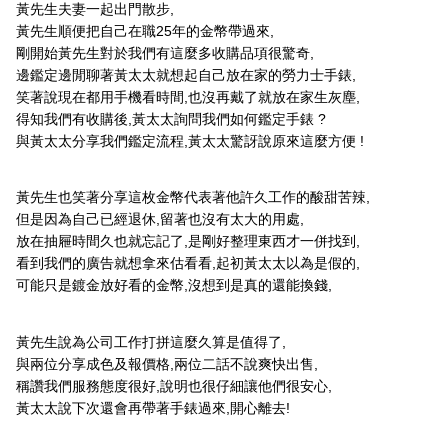
黃先生夫妻一起出門散步,
黃先生順便把自己在職25年的金幣帶過來,
剛開始黃先生對於我們有這麼多收購品項很驚奇,
邊鑑定邊閒聊著黃太太就想起自己放在家的勞力士手錶,
笑著說現在都用手機看時間,也沒再戴了就放在家生灰塵,
得知我們有收購後,黃太太詢問我們如何鑑定手錶 ?
與黃太太分享我們鑑定流程,黃太太驚訝說原來這麼方便 !
黃先生也笑著分享這枚金幣代表著他許久工作的酸甜苦辣,
但是因為自己已經退休,留著也沒有太大的用處,
放在抽屜時間久也就忘記了,是剛好整理東西才一併找到,
看到我們的廣告就想拿來估看看,起初黃太太以為是假的,
可能只是鍍金放好看的金幣,沒想到是真的還能換錢,
黃先生說為公司工作打拼這麼久算是值得了,
與兩位分享成色及報價格,兩位二話不說爽快出售,
稱讚我們服務態度很好,說明也很仔細讓他們很安心,
黃太太說下次還會再帶著手錶過來,開心離去!