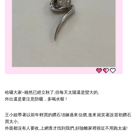
哈囉大家~雖然已經立秋了,但每天太陽還是蠻大的,
外出還是要注意防曬，多喝水喔 !
王小姐帶著以前年輕買的鑽石項鍊過來估價,進來就笑著說當初鑽石
買太小,
外面都沒有人要收,上網查才找到我們,好險離家裡很近不用跑太遠!