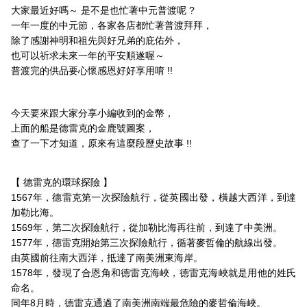
大家最近好嗎～ 是不是也忙著中元普渡呢 ?
一年一度的中元節，各家各店都忙著普渡拜拜，
除了感謝神明和祖先與好兄弟的庇佑外，
也可以祈求未來一年的平安順遂喔～
普渡完的供品要心懷感恩好好享用唷 !!
今天要來跟大家分享小編收到的金幣，
上面的船是德雷克的金鹿號圖案，
查了一下才知道，原來有這麼段歷史故事 !!
【 德雷克的環球探險 】
1567年，德雷克第一次探險航行，從英國出發，橫越大西洋，到達
加勒比海。
1569年，第二次探險航行，從加勒比海再往前，到達了中美洲。
1577年，德雷克開始第三次探險航行，循著麥哲倫的航線出發。
由英國前往南大西洋，抵達了南美洲東海岸。
1578年，發現了合恩角和德雷克海峽，德雷克海峽就是用他的姓氏
命名。
同年8月時，德雷克通過了南美洲南端最危險的麥哲倫海峽。