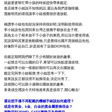
就趁婆婆幫忙帶小孩的時候趕快帶來鑑定,
進店後李小姐說不知情的話,還以為我們是咖啡廳,
寬敞明亮的環境讓李小姐感覺很舒適放鬆,
稱讚李小姐包包狀況保持得很好耶,沒明顯使用痕跡,
李小姐說包包買回來台灣之後幾乎都放在盒子裡,
因為太小了根本放不下小孩子的東西,所以沒什麼使用過,
笑說當時其實是衝動購物,只是覺得出國不買個精品包包,
好像對不起自己,於是就有了這個DIOR包包,
在鑑定期間我們聊了不少有關於旅遊的趣事,
一起懷念可以出國的日子,希望可以快點渡過疫情,
小編與李小姐一樣都好期待可以再次出國旅遊,
鑑定完與李小姐報價,李小姐思考一下下,
後來說反正都沒揹不如換現金,決定出售了,
說很開心可以跟小邊聊出國旅遊的趣事,
拿著成交禮說今天特地過來真是值得了,開心離去!
還在想手邊不再配戴的機械手錶該如何處理？
或是有黃金、k金、白金的貴金屬要換現金？
都歡迎到JEWEL CAFE興隆店為您鑑定。