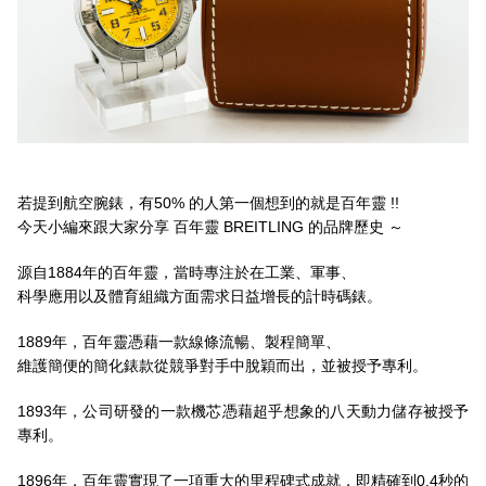
若提到航空腕錶，有50% 的人第一個想到的就是百年靈 !!
今天小編來跟大家分享 百年靈 BREITLING 的品牌歷史 ～
源自1884年的百年靈，當時專注於在工業、軍事、
科學應用以及體育組織方面需求日益增長的計時碼錶。
1889年，百年靈憑藉一款線條流暢、製程簡單、
維護簡便的簡化錶款從競爭對手中脫穎而出，並被授予專利。
1893年，公司研發的一款機芯憑藉超乎想象的八天動力儲存被授予
專利。
1896年，百年靈實現了一項重大的里程碑式成就，即精確到0.4秒的