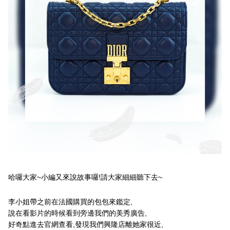
哈囉大家~小編又來說故事囉!請大家細細聽下去~
李小姐帶之前在法國購買的包包來鑑定,
說在看影片的時候看到旁邊我們的美秀廣告,
好奇點進去官網查看,發現我們興隆店離她家很近,