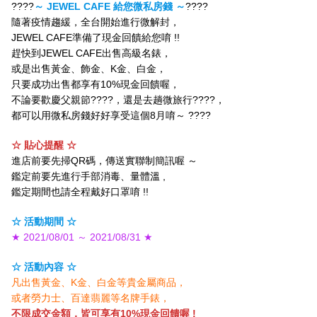
????
～ JEWEL CAFE 給您微私房錢 ～
????
隨著疫情趨緩，全台開始進行微解封，
JEWEL CAFE準備了現金回饋給您唷 !!
趕快到JEWEL CAFE出售高級名錶，
或是出售黃金、飾金、K金、白金，
只要成功出售都享有10%現金回饋喔，
不論要歡慶父親節????，還是去趟微旅行????，
都可以用微私房錢好好享受這個8月唷～ ????
☆ 貼心提醒 ☆
進店前要先掃QR碼，傳送實聯制簡訊喔 ～
鑑定前要先進行手部消毒、量體溫 ,
鑑定期間也請全程戴好口罩唷 !!
☆ 活動期間 ☆
★ 2021/08/01 ～ 2021/08/31 ★
☆ 活動內容 ☆
凡出售黃金、K金、白金等貴金屬商品，
或者勞力士、百達翡麗等名牌手錶，
不限成交金額，皆可享有10%現金回饋喔 !