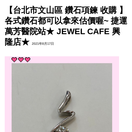
【台北市文山區 鑽石項鍊 收購 】
各式鑽石都可以拿來估價喔~ 捷運
萬芳醫院站★ JEWEL CAFE 興
隆店★
2021年8月17日