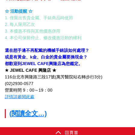
☆ 活動提醒 ☆
1. 僅限出售貴金屬、手錶商品時使用
2. 每人限用乙次
3. 本優惠不得與其他優惠併用
4. 本公司保留停止、修改優惠活動的權利
還在想手邊不再配戴的機械手錶該如何處理？
或是有黃金、k金、白金的貴金屬要換現金？
都歡迎到JEWEL CAFE興隆店為您鑑定。
★ JEWEL CAFE 興隆店 ★
116台北市興隆路三段17號(萬芳醫院站右轉步行3分)
(02)2930-0577
營業時間 9：00～19：00
詳情請參閱此處
(閱讀全文…)