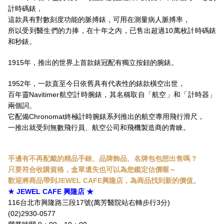
計時碼錶，
這款具有對數刻度功能的脈搏錶，可用在測量病人脈搏率，
所以受到醫生們的力捧，在十年之內，已售出超過10萬枚計時碼錶
和秒錶。
1915年，推出的世界上首款錶冠配有獨立按鈕的腕錶。
1952年，一款直至今日依舊具有代表性的錶款橫空出世，
百年靈Navitimer航空計時腕錶，其名稱取自「航空」和「計時器」
兩個詞。
它配備Chronomat終極計時腕錶系列推出的航空專用飛行滑尺，
一推出就受到無數飛行員、航空公司和飛機製造商的青睞。
手邊有不再配戴的精品手錶、品牌飾品、名牌包包想出售嗎 ?
只要符合收購資格，盒單遺失也可以為您鑑定估價喔～
歡迎將商品帶到JEWEL CAFE興隆店，為商品找到新的價值。
★ JEWEL CAFE 興隆店 ★
116台北市興隆路三段17號(萬芳醫院站右轉步行3分)
(02)2930-0577