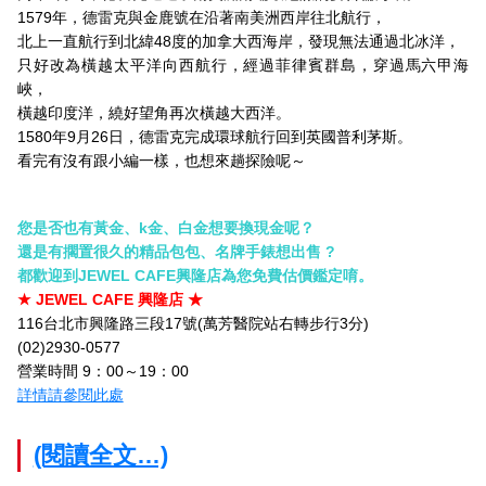
1579年，德雷克與金鹿號在沿著南美洲西岸往北航行，
北上一直航行到北緯48度的加拿大西海岸，發現無法通過北冰洋，
只好改為橫越太平洋向西航行，經過菲律賓群島，穿過馬六甲海
峽，
橫越印度洋，繞好望角再次橫越大西洋。
1580年9月26日，德雷克完成環球航行回到英國普利茅斯。
看完有沒有跟小編一樣，也想來趟探險呢～
您是否也有黃金、k金、白金想要換現金呢？
還是有擱置很久的精品包包、名牌手錶想出售 ?
都歡迎到JEWEL CAFE興隆店為您免費估價鑑定唷。
★ JEWEL CAFE 興隆店 ★
116台北市興隆路三段17號(萬芳醫院站右轉步行3分)
(02)2930-0577
營業時間 9：00～19：00
詳情請參閱此處
(閱讀全文…)