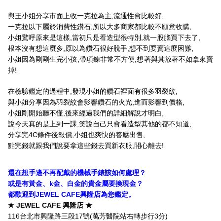
與王小姐分享市面上收一克拉為主,流通性會比較好,
一克拉以下屬於消費性鑽石,所以大多商家都比較不願意收購,
小姐驚呼原來是這樣,當初只是看造型很特別,就一股腦買下去了,
根本沒有想這麼多,原以為鑽石很好脫手,想不到要賣這麼困難,
小姐因為剛剛生完小孩,帶項鍊非常不方便,想著與其放著不如拿來賣
掉!
在檢驗鑑定的過程中,發現小姐的鑽石裡面有很多羽裂紋,
與小姐分享因為羽裂紋會影響鑽石的火光,進而影響到價格,
小姐剛開始聽不懂,後來經過我們的詳細解說才明白,
說今天真的是上到一課,笑說自己只會看造型其他的都不知道,
分享完4C條件後報價,小姐也爽快的答應出售,
點完錢就跟我們說要拿這些錢去買新衣服,開心離去!
還在想手邊不再配戴的機械手錶該如何處理？
或是有黃金、k金、白金的貴金屬要換現金？
都歡迎到JEWEL CAFE興隆店為您鑑定。
★ JEWEL CAFE 興隆店 ★
116台北市興隆路三段17號(萬芳醫院站右轉步行3分)