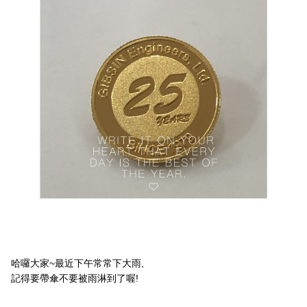
哈囉大家~最近下午常常下大雨,
記得要帶傘不要被雨淋到了喔!