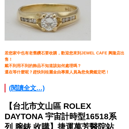
若您家中也有老舊鑽石
要收購，歡迎您來到JEWEL CAFE 興隆
店出
售！
戴不到用不到的飾品不知道該如何處理嗎？
還在等什麼呢？趕快到桂麗金由專業人員為您免費鑑定吧！
(閱讀全文…)
【台北市文山區 ROLEX
DAYTONA 宇宙計時型16518系
列 腕錶 收購】捷運萬芳醫院站