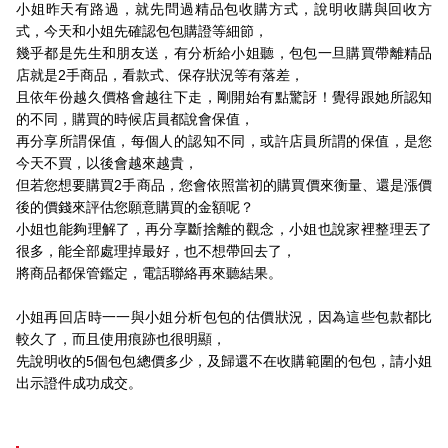
小姐昨天有路過，就先問過精品包收購方式，說明收購與回收方
式，今天和小姐先確認包包購證等細節，
幾乎都是先生和朋友送，有分析給小姐聽，包包一旦購買帶離精品
店就是2手商品，看款式、保存狀況等有落差，
且依年份越久價格會越往下走，剛開始有點驚訝！覺得跟她所認知
的不同，購買的時候店員都說會保值，
再分享所謂保值，每個人的認知不同，或許店員所謂的保值，是您
今天不買，以後會越來越貴，
但若您想要購買2手商品，您會依照當初的購買價來衡量、還是漲價
後的價錢來評估您願意購買的金額呢？
小姐也能夠理解了，再分享
斷捨離的觀念，小姐也說家裡整理丟了
很多，能全部處理掉最好，也不想帶回去了，
將商品都保管鑑定，電話聯絡再來聽結果。
小姐再回店時一一與小姐分析包包的估價狀況，因為這些包款都比
較久了，而且使用痕跡也很明顯，
先說明收的5個包包總價多少，及歸還不在收購範圍的包包，請小姐
出示證件成功成交。