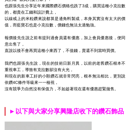
也跟張先生分享近年來國際鑽石價格也跌了3成，購買這種小克拉數
的，都貴在工錢和設計費上，
以線戒上的米粒鑽來說都算是邊角料製成，本身其實沒有太大的價
值，而藍寶石也是小克拉數，價錢也無法太過勉強。
報價後先生說之前有提到過會員還有優惠，加上會員優惠後，便同
意出售了，
直說以後不會再買這種小東西了，不值錢，賣還不到當時買價。
我們也跟張先生說，現在的技術日新月異，以前的老舊鑽石根本不
重視車工，導致有克拉數卻沒有火光，
和現在的新車工好的小顆鑽石就非常閃亮，根本無法相比，更別說
依鑽4C條件等級來一一檢視，
沒有競爭力自然沒有保值力，不如趁著現在還有優惠趕緊拋售。
►
以下與大家分享興隆店收下的鑽石飾品