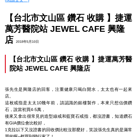
(閱讀全文…)
【台北市文山區 鑽石 收購 】捷運
萬芳醫院站 JEWEL CAFE 興隆
店
2018年5月10日
【台北市文山區 鑽石 收購 】捷運萬芳醫
院站 JEWEL CAFE 興隆店
張先生是興隆店的回客，注重健康只喝白開水，太太也有一起來
店。
這枚戒指是太太10幾年前，請認識的銀樓製作，本來只想估價鑽
石，說當初買4-5萬，
後來又拿出很常見的造型線戒和藍寶石戒指，都沒證書，知道鑽石
有GIA價位會比較好，
1克拉以下又沒證書的回收價比較沒那麼好，笑說張先生真的是滿常
買的喔~都買到變行家了！