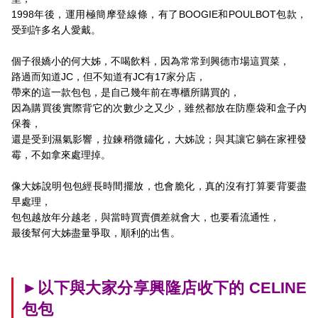
1998年後，運用極簡摩登線條，有了BOOGIE和POULBOT包款，
受到許多名人愛戴。
個子很嬌小的何大姊，不喝飲料，因為常常到興德市場這買菜，
路過而知道JC，但不知道有JC有17家分店，
帶來的這一款包包，是自己幾年前在專櫃所購買的，
因為購買後實際背它的次數少之又少，雖然都放在防塵袋和盒子內
保養，
還是受到濕氣影響，拉鍊稍微鏽化，大姊說；與其讓它躺在家裡發
霉，不如拿來處理掉。
像大姊說明包包經長時間擺放，也會脆化，真的沒有打算要背要盡
早處理，
包包越放年分越老，與當時買賣價差就會大，也要看流通性，
最後幫何大姊盡量爭取，順利的出售。
►以下與大家分享興隆店收下的 CELINE
包包