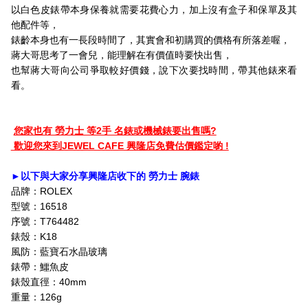
以白色皮錶帶本身保養就需要花費心力，加上沒有盒子和保單及其
他配件等，
錶齡本身也有一長段時間了，其實會和初購買的價格有所落差喔，
蔣大哥思考了一會兒，能理解在有價值時要快出售，
也幫蔣大哥向公司爭取較好價錢，說下次要找時間，帶其他錶來看
看。
您家也有 勞力士 等2手 名錶或機械錶要出售嗎?
歡迎您來到JEWEL CAFE 興隆店免費估價鑑定喲 !
►以下與大家分享興隆店收下的 勞力士 腕錶
品牌：ROLEX
型號：16518
序號：T764482
錶殼：K18
風防：藍寶石水晶玻璃
錶帶：鱷魚皮
錶殼直徑：40mm
重量：126g