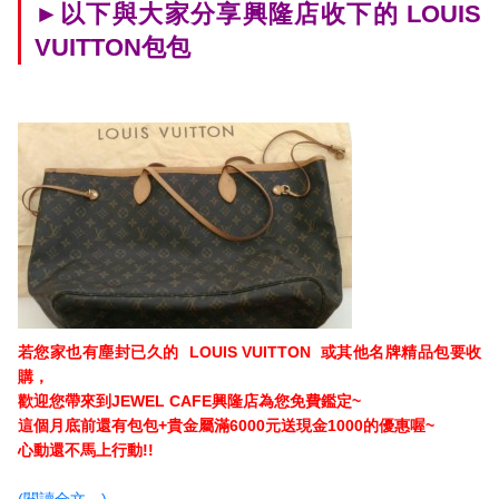
►以下與大家分享興隆店收下的 LOUIS
VUITTON包包
若您家也有塵封已久的 LOUIS VUITTON
或其他
名牌精品包要收
購，
歡迎您帶來到JEWEL CAFE興隆店為您免費鑑定~
這個月底前還有包包+貴金屬滿6000元送現金1000的優惠喔~
心動還不馬上行動!!