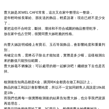
曹大姊是JEWEL CAFE常客，這次又在家中整理出一整袋，
是年輕時候長輩給、朋友送的飾品，輕柔說著：現在已經不是少女
了，
要把這些不合時宜，斷掉、壞掉和不符合戒圍的物品整理乾淨，
放在家中也占空間，很贊同曹大姊乾脆的性格。
向曹大姊說明戒檯上有寶石、玉石等裝飾品，會影響純度和重量判
別，
有確定出售，需將石子除去才能知道，實際是多少喔，這樣檢測出
來的數值只能預估範圍，
曹大姊毫不猶豫說：可以處理的都一起解決吧！繼續放下去也是丟
掉。
檢測後告知商品都是K金，購買時K金都貴在做工和設計上，
飾品的做工和設計會影響純度，所以不一定如同銷售人員說是18k就
是18k，
而我們也將每一個實際檢測後的結果告知曹大姊，也分享我們資源
再造理念，
將商品回收都使用於工業、3C用品上，報價後曹大姊優雅地說：