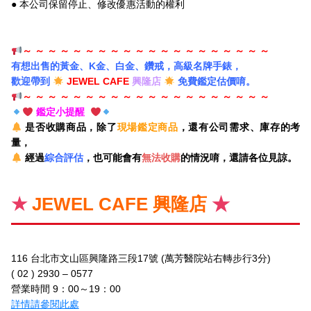
● 本公司保留停止、修改優惠活動的權利
～ ～ ～ ～ ～ ～ ～ ～ ～ ～ ～ ～ ～ ～ ～ ～ ～ ～ ～ ～
有想出售的黃金、K金、白金、鑽戒，高級
名牌手錶，
歡迎帶到
JEWEL CAFE
興隆店
免費鑑定估價唷。
～ ～ ～ ～ ～ ～ ～ ～ ～ ～ ～ ～ ～ ～ ～ ～ ～ ～ ～ ～
鑑定小提醒
是否收購商品，除了
現場鑑定商品
，還有公司需求、庫存的考
量，
經過
綜合評估
，也可能會有
無法收購
的情況唷，還請各位見諒。
★
JEWEL CAFE 興隆店
★
116 台北市文山區興隆路三段17號 (萬芳醫院站右轉步行3分)
( 02 ) 2930 – 0577
營業時間 9：00～19：00
詳情請參閱此處