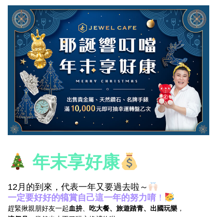
年末享好康
12月的到來，代表一年又要過去啦～
一定要好好的犒賞自己這一年的努力唷
！
趕緊揪親朋好友一起
血拚
、
吃大餐、旅遊踏青、出國玩樂
，