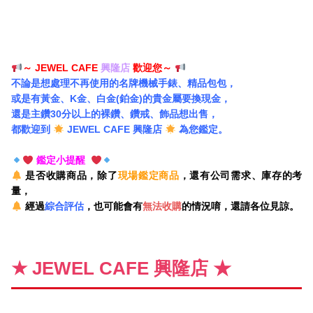
～ JEWEL CAFE
興隆店
歡迎您～
不論是想處理不再使用的名牌機械手錶、精品包包，
或是有黃金、K金、白金(鉑金)的貴金屬要換現金，
還是主鑽30分以上的裸鑽、鑽戒、飾品想出售，
都歡迎到
JEWEL CAFE 興隆店
為您鑑定。
鑑定小提醒
是否收購商品，除了
現場鑑定商品
，還有公司需求、庫存的考
量，
經過
綜合評估
，也可能會有
無法收購
的情況唷，還請各位見諒。
★ JEWEL CAFE 興隆店 ★