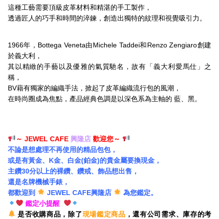
這種工藝需要頂級皮革材料和精湛的手工製作，
透過匠人的巧手和時間的淬鍊，創造出獨特的紋理和視覺吸引力。
1966年，Bottega Veneta由Michele Taddei和Renzo Zengiaro創建
於義大利，
其以精緻的手藝以及優雅的氣質馳名，故有「義大利愛馬仕」之
稱，
BV藉有獨家的編織手法，掀起了皮革編織流行包的風潮，
在時尚圈成為焦點，產品經典色調是以深色系為主軸的 藍、黑。
～ JEWEL CAFE
興隆店
歡迎您～
不論是想處理不再使用的精品包包，
或是有黃金、K金、白金(鉑金)的貴金屬要換現金，
主鑽30分以上的裸鑽、鑽戒、飾品想出售，
還是名牌機械手錶，
都歡迎到
JEWEL CAFE
興隆店
為您鑑定。
鑑定小提醒
是否收購商品，除了
現場鑑定商品
，還有公司需求、庫存的考