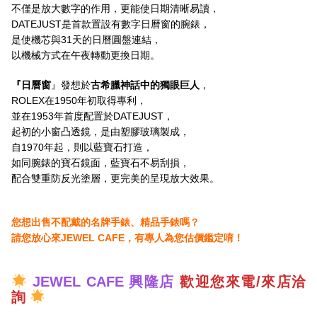
不僅是放大數字的作用，更能使日期清晰易讀，
DATEJUST是首款置設有數字日曆窗的腕錶，
是使機芯與31天的日曆圓盤連結，
以機械方式在午夜轉動更換日期。
『日曆窗
』發想於
古希臘神話中的獨眼巨人
，
ROLEX在1950年初取得專利，
並在1953年首度配置於DATEJUST，
起初的小窗凸透鏡，是由塑膠玻璃製成，
自1970年起，則以藍寶石打造，
如同腕錶的寶石鏡面，藍寶石不易刮損，
配合雙重防反光塗層，更完美的呈現放大效果。
您想出售不配戴的名牌手錶、精品手錶嗎？
請您放心來JEWEL CAFE，有專人為您估價鑑定唷！
JEWEL CAFE 興隆店
歡迎您來電/來店洽
詢