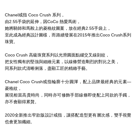
Chanel戒指 Coco Crush 系列，
由2.55手袋的延伸，因CoCo 熱愛馬術，
她將騎師和馬鞍上的菱格紋圖案，放在經典2.55手袋上，
至此成為經典設計圖樣，而路續發展在2015年推出Coco Crush系列
珠寶。
Coco Crush 高級珠寶系列以光滑圓面點綴交叉線刻紋，
把女性獨有的堅強與細緻元素，以線條營造剛烈的對比之美，
同系列款式清晰俐落，盡顯工匠的精緻手藝。
Chanel Coco Crush戒指輪廓十分圓渾，配上品牌最經典的元素—
菱格紋，
展現相當高貴時尚，同時亦可修飾手部線條即使配上同款的手鐲，
亦不會顯得累贅。
2020全新推出窄款版設計戒指，讓搭配造型更有層次感，雙手視覺
也會更加纖細。