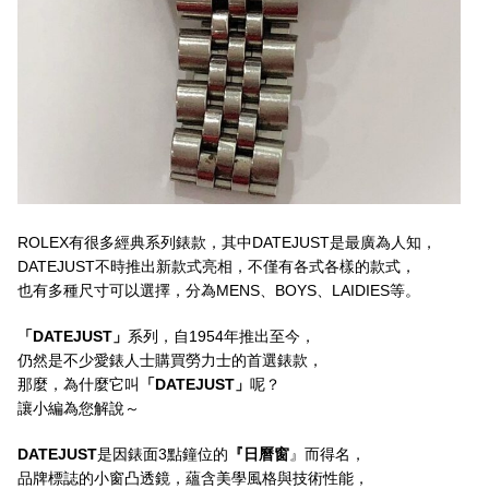
ROLEX有很多經典系列錶款，其中DATEJUST是最廣為人知，
DATEJUST不時推出新款式亮相，不僅有各式各樣的款式，
也有多種尺寸可以選擇，分為MENS、BOYS、LAIDIES等。
「DATEJUST」
系列，自1954年推出至今，
仍然是不少愛錶人士購買勞力士的首選錶款，
那麼，為什麼它叫
「DATEJUST」
呢？
讓小編為您解說～
DATEJUST
是因錶面3點鐘位的
『日曆窗
』而得名，
品牌標誌的小窗凸透鏡，蘊含美學風格與技術性能，