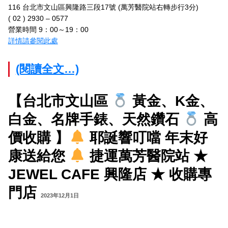
116 台北市文山區興隆路三段17號 (萬芳醫院站右轉步行3分)
( 02 ) 2930 – 0577
營業時間 9：00～19：00
詳情請參閱此處
(閱讀全文…)
【台北市文山區
黃金、K金、
白金、名牌手錶、天然鑽石
高
價收購 】
耶誕響叮噹 年末好
康送給您
捷運萬芳醫院站 ★
JEWEL CAFE 興隆店 ★ 收購專
門店
2023年12月1日