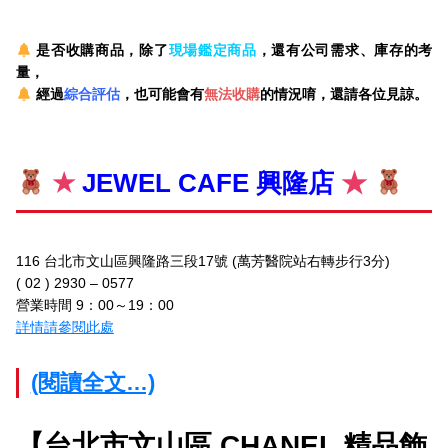
是否收購商品，除了
現場鑑定商品
，還有公司需求、庫存的考
量，
經過
綜合評估
，也可能會有
無法收購
的情況唷，還請各位見諒。
★
JEWEL CAFE 興隆店
★
116 台北市文山區興隆路三段17號 (萬芳醫院站右轉步行3分)
( 02 ) 2930 – 0577
營業時間 9：00～19：00
詳情請參閱此處
(閱讀全文…)
【台北市文山區 CHANEL 精品飾