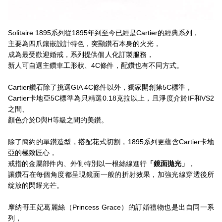
Solitaire 1895系列從1895年到至今已經是Cartier的經典系列，
主要為四爪鑲嵌設計特色，突顯鑽石本身的火光，
成為最受歡迎婚戒，系列提供個人化訂製服務，
新人可自選主鑽車工形狀、4C條件，配鑽也有不同方式。
Cartier鑽石除了挑選GIA 4C條件以外，獨家開創第5C標準，
Cartier卡地亞5C標準為只精選0.18克拉以上，且淨度介於IF和VS2
之間、
顏色介於D與H等級之間的美鑽。
除了簡約的單鑽造型，搭配花式切割，1895系列更蘊含Cartier卡地
亞的極致匠心，
戒指的金屬部件內、外側特別以一根絲線進行
「鏡面拋光」
，
讓鑽石在每個角度都呈現鏡面一般的折射效果，加強光線穿透後所
綻放的閃耀光芒。
摩納哥王妃葛麗絲（Princess Grace）的訂婚禮物也是出自同一系
列，