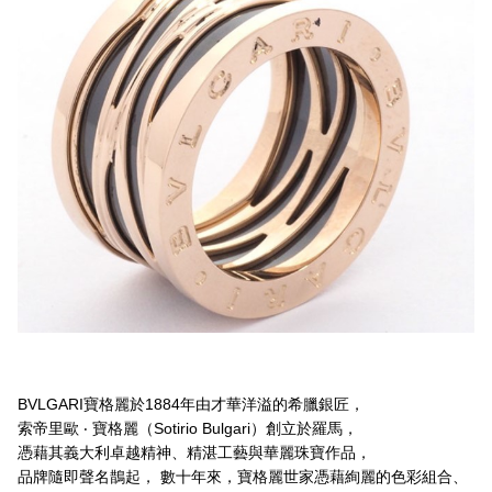
BVLGARI寶格麗於1884年由才華洋溢的希臘銀匠，
索帝里歐 ‧ 寶格麗（Sotirio Bulgari）創立於羅馬，
憑藉其義大利卓越精神、精湛工藝與華麗珠寶作品，
品牌隨即聲名鵲起， 數十年來，寶格麗世家憑藉絢麗的色彩組合、