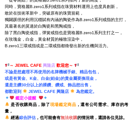
同時，寶格麗B.zero1系列戒指在珠寶材料運用上也度具創新，
敢於在技術革新中，突破原有的珠寶規範，
獨闢蹊徑的利用沉穩賦有內涵的陶瓷作為B.zero1系列戒指的主打，
其最著名的莫過於白陶瓷和黑陶戒指，
除了黑白陶瓷戒指，彈簧戒指也是寶格麗B.zero1系列主打之一，
在玫瑰金，白金，黃金材質的極致渲染中，
B.zero1三環戒指或是二環戒指都煥發出新的生機與活力。
～ JEWEL CAFE
興隆店
歡迎您～
不論是想處理不再使用的名牌機械手錶、精品包包，
或是有黃金、K金、白金(鉑金)的貴金屬要換現金，
還是主鑽30分以上的裸鑽、鑽戒、飾品想出售，
都歡迎到
JEWEL CAFE 興隆店
為您鑑定。
鑑定小提醒
是否收購商品，除了
現場鑑定商品
，還有公司需求、庫存的考
量，
經過
綜合評估
，也可能會有
無法收購
的情況唷，還請各位見諒。