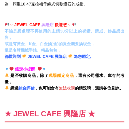
為一顆重10.47克拉祖母綠式切割鑽石的戒指。
～ JEWEL CAFE
興隆店
歡迎您～
不論是想處理不再使用的主鑽30分以上的裸鑽、鑽戒、飾品想出
售，
或是有黃金、K金、白金(鉑金)的貴金屬要換現金，
還是名牌機械手錶、精品包包，
都歡迎到
JEWEL CAFE 興隆店
為您鑑定。
鑑定小提醒
是否收購商品，除了
現場鑑定商品
，還有公司需求、庫存的考
量，
經過
綜合評估
，也可能會有
無法收購
的情況唷，還請各位見諒。
★ JEWEL CAFE 興隆店 ★