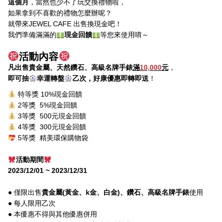
這個月
，當然也少不了玩交換禮物啦，
如果拿到不喜歡的禮物怎麼辦呢？
就帶來JEWEL CAFE 出售換現金吧！
我們準備滿滿的
現金回饋
等您來使用唷～
活動內容
凡出售貴金屬、天然鑽石、高級名牌手錶
滿
10,000
元
，
即可抽
幸運轉盤
乙次，好康優惠即轉即送
！
特等獎 10%現金回饋
2等獎 5%現金回饋
3等獎 500元現金回饋
4等獎 300元現金回饋
5等獎 精美環保購物袋
活動期間
2023/12/01 ~ 2023/12/31
● 僅限出售
貴金屬(黃金、k金、白金)、鑽石、高級名牌手錶
使用
● 每人限用乙次
● 本優惠不得與其他優惠併用