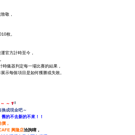
旗致敬，
，
10枚。
任奧運官方計時至今，
，
的計時儀器判定每一場比賽的結果，
準展示每個項目是如何獲勝或失敗。
 ～ ～
售換成現金吧～
，舊的不去新的不來！！
估價，
 CAFE 興隆店
洽詢唷，