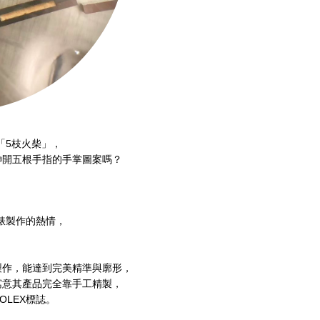
「5枝火柴」，
伸開五根手指的手掌圖案嗎？
著對鐘錶製作的熱情，
製作，能達到完美精準與廓形，
寓意其產品完全靠手工精製，
LEX標誌。