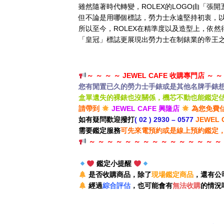
雖然隨著時代轉變，ROLEX的LOGO由「張
但不論是用哪個標誌，勞力士永遠堅持初衷，
所以至今，ROLEX在精準度以及造型上，依
「皇冠」標誌更展現出勞力士在制錶業的帝王
～ ～ ～ ～ JEWEL CAFE 收購專門店 ～ ～
您有閒置已久的勞力士手錶或是其他名牌手錶
盒單遺失的裸錶也沒關係，機芯不動也能鑑定
請帶到
JEWEL CAFE 興隆店
為您免費
如有疑問歡迎撥打
( 02 ) 2930 – 0577
JEWEL
需要鑑定服務
可先來電預約或是線上預約鑑定
～ ～ ～ ～ ～ ～ ～ ～ ～ ～ ～ ～ ～ ～ ～
鑑定小提醒
是否收購商品，除了
現場鑑定商品
，還有公
經過
綜合評估
，也可能會有
無法收購
的情況