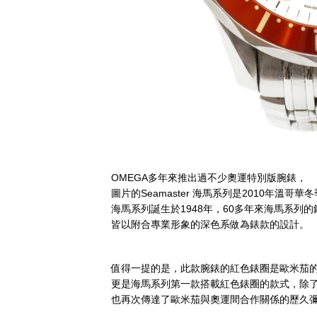
OMEGA多年來推出過不少奧運特別版腕錶，
圖片的Seamaster 海馬系列是2010年溫哥
海馬系列誕生於1948年，60多年來海馬系列的
皆以附合專業形象的深色系做為錶款的設計。
值得一提的是，此款腕錶的紅色錶圈是歐米茄
更是海馬系列第一款搭載紅色錶圈的款式，除
也再次傳達了歐米茄與奧運間合作關係的歷久