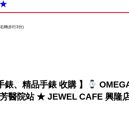
 ★
站右轉步行3分)
手錶、精品手錶 收購 】
OMEG
醫院站 ★ JEWEL CAFE 興隆店