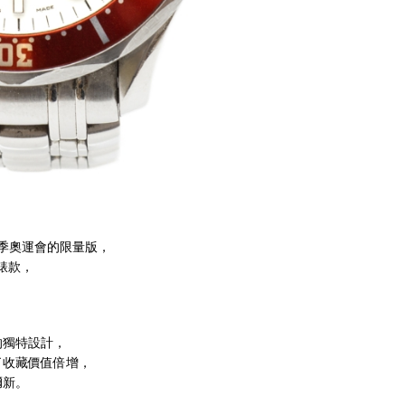
華冬季奧運會的限量版，
錶款，
的獨特設計，
了收藏價值倍增，
彌新。