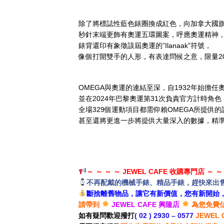
除了將標誌性藍色錶圈換成紅色，向加拿大國
秒針末端更飾有奧運五環圖案，呼應奧運精神
錶背還印有象徵該屆奧運的”Ilanaak”符號，
像個打開雙手的人形，有表達問候之意，限量20
OMEGA與奧運的連結至深，自1932年始擔
並在2024年巴黎奧運第31次負責官方計時角色
全場329個運動項目都需仰賴OMEGA所提供
甚至還將更進一步將提供大量深入的數據，精
～ ～ ～ ～ JEWEL CAFE 收購專門店 ～ ～
不再配戴
的機械手錶、精品手錶，趕快來出
斷捨離舊物品，讓它有新價值，您有新開始
請帶到
JEWEL CAFE 興隆店
為您免費
如有疑問歡迎撥打
( 02 ) 2930 – 0577
JEWEL