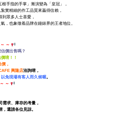
開五根手指的手掌」漸演變為「皇冠」，
以紮實精細的作工品質來贏得信賴，
然得到眾多人士喜愛，
之氣，也象徵着品牌在鐘錶界的王者地位。
 ～ ～
想估價出售嗎？
估價唷！！
估價，
 CAFE 興隆店
洽詢唷，
，
以免現場有客人而久候喔
。
 ～
～
司需求、庫存的考量，
唷，還請各位見諒。