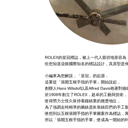
ROLEX的皇冠標誌，被上一代人親切地形容為
但您知道這個國際知名的標誌設計，其原型是
小編來為您解說，「皇冠」的起源，
這要從「張開五根手指的手掌」開始說起，
創辦人Hans Wilsdof以及Alfred Davis抱
於1908年創立了ROLEX，超卓的工藝與技術，
使得勞力士恆久保持着鐘錶業的翹楚地位，
為了強調走時精準的腕錶是依靠錶匠們的手工
便想到以五根張開手指的手掌圖案作為標誌，
所以「張開五根手指的手掌」便成為一開始的RO