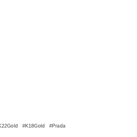
K22Gold
#K18Gold
#Prada