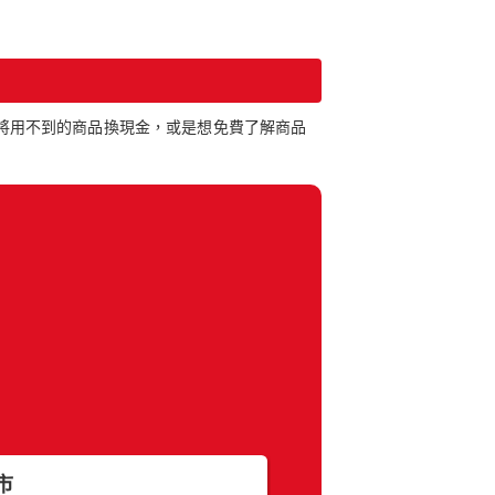
想將用不到的商品換現金，或是想免費了解商品
返回區域選擇
市