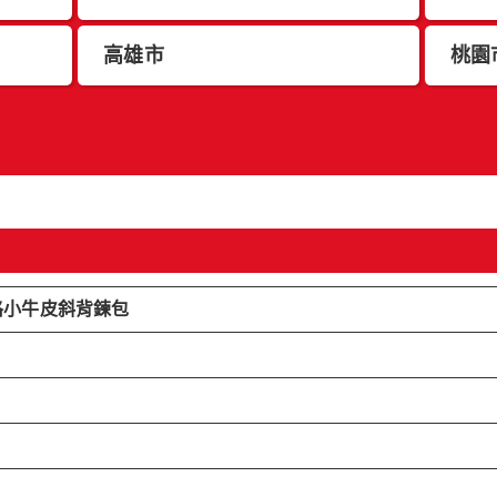
高雄市
桃園
m 菱格小牛皮斜背鍊包