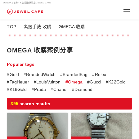
OMEGA | 首飾・K金 回收專門店 JEWEL CAFE
OMEGA 收購
TOP
高級手錶 收購
OMEGA 收購案例分享
Popular tags
#Gold
#BrandedWatch
#BrandedBag
#Rolex
#TagHeuer
#LouisVuitton
#Omega
#Gucci
#K22Gold
#K18Gold
#Prada
#Chanel
#Diamond
395
search results