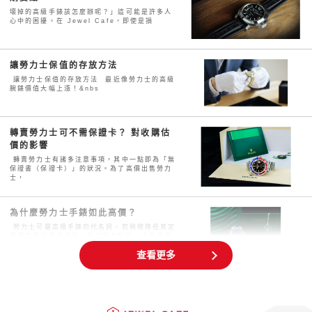
壞掉的高級手錶該怎麼辦呢？」這可能是許多人
心中的困擾。在 Jewel Cafe，即使是損
讓勞力士保值的存放方法
讓勞力士保值的存放方法 最近像勞力士的高級
腕錶價值大幅上漲！&nbs
轉賣勞力士可不需保證卡？ 對收購估
價的影響
轉賣勞力士有諸多注意事項，其中一點即為「無
保證書（保證卡）」的狀況。為了高價出售勞力
士，
為什麼勞力士手錶如此高價？
勞力士可屬高級手錶的代名詞。若稍微降低其定
價便能賣出更多商品，為何業者無法、或是不願
這麼
查看更多
勞力士投資以及投資技巧｜推薦款與失
敗原因
勞力士擁有極高的人氣與知名度，在國際拍賣會