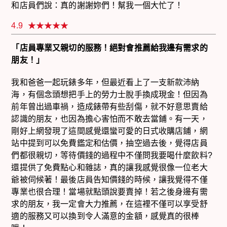
和店員們說：真的謝謝妳們！幫我一個大忙了！
4.9
「店員專業又親切的服務！絕對會推薦給我邊有需求的
朋友！」
我和爸爸一起玩錶多年，但最近看上了一支新款沛納
海，有個念頭想把手上的勞力士脫手換成現金！但因為
前年曾出過車禍，造成錶帶有些刮傷，就不好意思賣給
認識的朋友，也因為擔心害怕而不敢去當鋪。有一天，
剛好上網發現了這間感覺還蠻可愛的日式收購店鋪，網
站中提到可以免費鑑定和估價，抽空過去後，覺得店員
們都很親切，等待價錢的過程中不僅問我要喝什麼飲料?
還提供了免費點心和雜誌，真的讓我感覺很像一位老大
爺被伺候著！最後店員告知價錢的時候，讓我覺得不僅
專業也很合理！當場就點頭說要賣掉！若之後身邊有需
求的朋友，我一定會大力推薦，在這裡不僅可以享受舒
適的服務又可以換到令人滿意的金額，感覺真的很棒