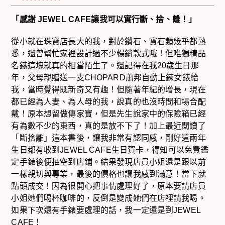
「感謝 JEWEL CAFE讓我可以實行斷、捨、離！」
從小就在珠寶店長大的我，對於鑽石、寶石類幾乎都熟
悉，還曾幫忙家裡設計過不少暢銷款式哦！但唯獨精品
名錶這塊就真的相當陌生了。還記得在我20歲生日那
年，父母親贈送一支CHOPARD蕭邦自動上鍊女錶給
我，當時覺得既新奇又有趣！但隨著年紀的增長，現在
都已經為人妻、為人母的我，說真的也沒時間和場合配
戴！原本想留做傳家寶，但是先生說家中的保險箱已經
有為數不少的東西，真的是放不下了！加上最近閱讀了
「斷捨離」這本書後，讓我非常有認同感，剛好這兩年
生日都有收到JEWEL CAFE生日賀卡，得知可以免費鑑
定手錶後便抽空到店鋪。結果發現店員小姐還是跟以前
一樣親切與專業，最後的價格也讓我感到滿意！當下就
點頭成交！因為很開心把事情處理好了，原本要請店員
小姐她們喝杯咖啡的，反倒是變成她們在店裡請我喝。
如果下次還有手錶要處理的話，我一定還是到JEWEL
CAFE！