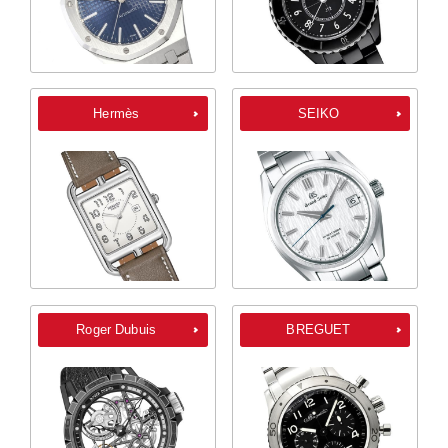
Hermès
SEIKO
Roger Dubuis
BREGUET