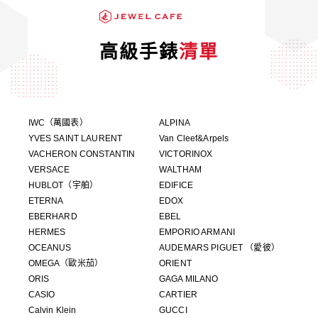
高級手錶
清單
IWC（萬國表）
ALPINA
YVES SAINT LAURENT
Van Cleef&Arpels
VACHERON CONSTANTIN
VICTORINOX
VERSACE
WALTHAM
HUBLOT（宇舶）
EDIFICE
ETERNA
EDOX
EBERHARD
EBEL
HERMES
EMPORIO ARMANI
OCEANUS
AUDEMARS PIGUET （愛彼）
OMEGA（歐米茄）
ORIENT
ORIS
GAGA MILANO
CASIO
CARTIER
Calvin Klein
GUCCI