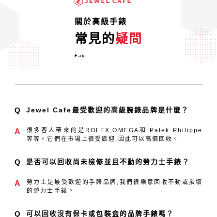
中的成交價格屢創新高，吸引了眾多投資人的關
注。2008年的
關於高級手錶
「勞力士不會貶值」是真的嗎？
常見的
疑問
在往昔，勞力士手錶曾是一般上班族努力工作就
能夠購買的物品，有鑒於卓越的性能以及實用
Faq
性，許
Q
Jewel Cafe最受歡迎的高級腕錶品牌是什麼？
很多客人帶來的是ROLEX,OMEGA和 Patek Philippe
A
等等。它們在市場上很受歡迎,因此可以高價回收。
Q
是否可以回收尚未檢修並且不動的勞力士手錶？
勞力士是最受歡迎的手錶品牌,我們很樂意回收不動或損壞
A
的勞力士手錶。
Q
可以回收沒有保卡或包裝盒的品牌手錶嗎？