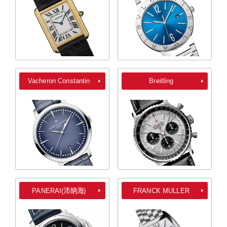
Vacheron Constantin
Breitling
PANERAI(沛納海)
FRANCK MULLER