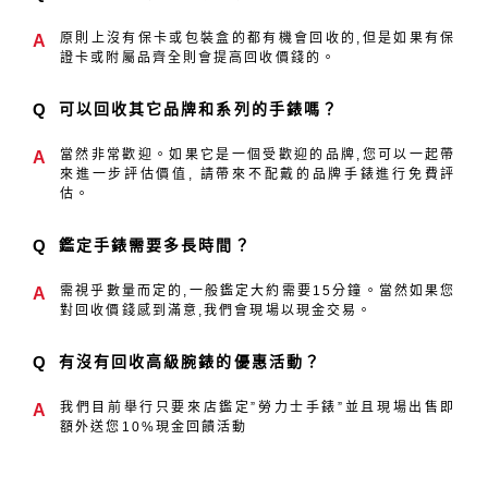
原則上沒有保卡或包裝盒的都有機會回收的,但是如果有保
A
證卡或附屬品齊全則會提高回收價錢的。
Q
可以回收其它品牌和系列的手錶嗎？
當然非常歡迎。如果它是一個受歡迎的品牌,您可以一起帶
A
來進一步評估價值, 請帶來不配戴的品牌手錶進行免費評
估。
Q
鑑定手錶需要多長時間？
需視乎數量而定的,一般鑑定大約需要15分鐘。當然如果您
A
對回收價錢感到滿意,我們會現場以現金交易。
Q
有沒有回收高級腕錶的優惠活動？
我們目前舉行只要來店鑑定”勞力士手錶”並且現場出售即
A
額外送您10%現金回饋活動