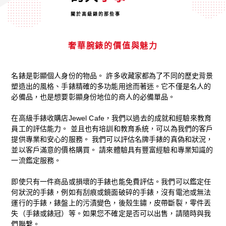
關於高級錶的那些事
奢華腕錶的價值與魅力
名錶是彰顯個人身份的物品。 許多收藏家都為了不同的歷史背景
塑造出的風格、手錶精確的多功能用途而著迷。它不僅是名人的
必備品，也是想要彰顯身份地位的商人的必備單品。
在高級手錶收購店Jewel Cafe，我們以過去的成就和經驗來教育
員工的評估能力。 並且也有培訓和教育系統，可以為我們的客戶
提供專業和安心的服務。 我們可以評估名牌手錶的真偽和狀況，
並以客戶滿意的價格購買。 請來體驗具有豐富經驗和專業知識的
一流鑑定服務。
即使只有一件商品或損壞的手錶也能免費評估。我們可以鑑定任
何狀況的手錶，例如有刮痕或鏡面破碎的手錶，沒有電池或無法
運行的手錶，錶盤上的污漬變色，後殼生鏽，皮帶斷裂，零件丟
失（手錶或錶冠）等。如果您不確定是否可以出售，請隨時與我
們聯繫。