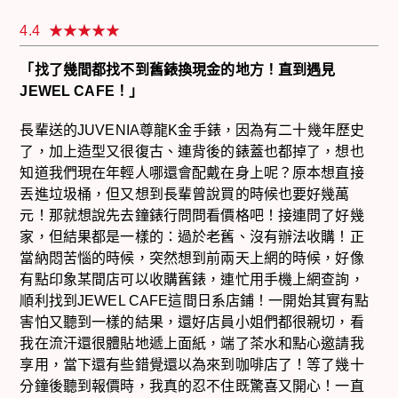
4.4
「找了幾間都找不到舊錶換現金的地方！直到遇見
JEWEL CAFE！」
長輩送的JUVENIA尊龍K金手錶，因為有二十幾年歷史
了，加上造型又很復古、連背後的錶蓋也都掉了，想也
知道我們現在年輕人哪還會配戴在身上呢？原本想直接
丟進垃圾桶，但又想到長輩曾說買的時候也要好幾萬
元！那就想說先去鐘錶行問問看價格吧！接連問了好幾
家，但結果都是一樣的：過於老舊、沒有辦法收購！正
當納悶苦惱的時候，突然想到前兩天上網的時候，好像
有點印象某間店可以收購舊錶，連忙用手機上網查詢，
順利找到JEWEL CAFE這間日系店鋪！一開始其實有點
害怕又聽到一樣的結果，還好店員小姐們都很親切，看
我在流汗還很體貼地遞上面紙，端了茶水和點心邀請我
享用，當下還有些錯覺還以為來到咖啡店了！等了幾十
分鐘後聽到報價時，我真的忍不住既驚喜又開心！一直