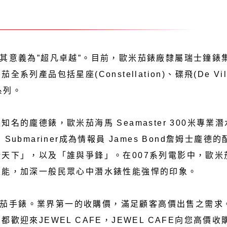
意義為”超凡卓越”。目前，歐米茄錶廠隸屬瑞士鐘錶集團S
產品包括星座(Constellation)、碟飛(De Ville
館系列。
的龐德錶，歐米茄海馬 Seamaster 300米專業潛水錶
ubmariner成為情報員 James Bond詹姆士龐
天下」，以及「誰與爭鋒」。在007系列電影中，歐米
性能，加深一般民眾心中潛水錶性能強悍的印象。
購歐米茄手錶。業界第一的收購價，滿足顧客高價出售之需
歡迎來JEWEL CAFE，JEWEL CAFE向您高價