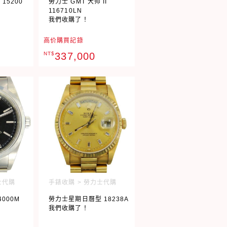
15200
勞力士 GMT 大师 II
116710LN
我們收購了！
高价購買記錄
NT$
337,000
士代購
手錶收購 > 勞力士代購
000M
勞力士星期日曆型 18238A
我們收購了！