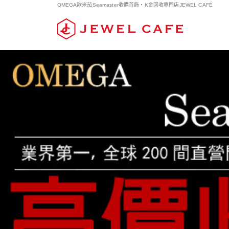
OMEGA歐米茄Seamaster收購首飾・K金回收專門店JEWEL CAFÉ