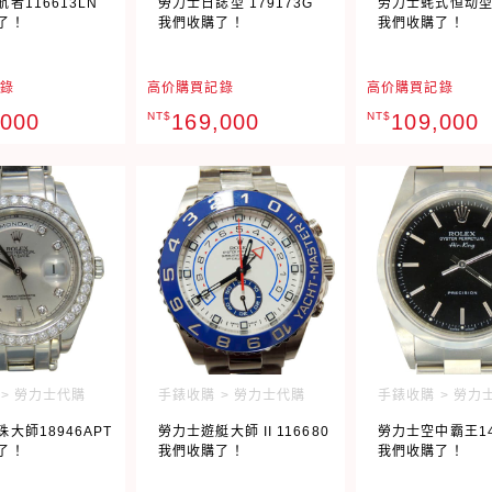
者116613LN
勞力士日誌型 179173G
劳力士蚝式恒动型 
了！
我們收購了！
我們收購了！
錄
高价購買記錄
高价購買記錄
,000
NT$
169,000
NT$
109,000
> 勞力士代購
手錶收購 > 勞力士代購
手錶收購 > 勞力
大師18946APT
勞力士遊艇大師 II 116680
勞力士空中霸王14
了！
我們收購了！
我們收購了！