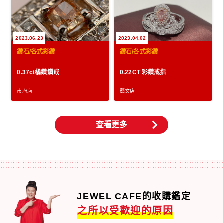
2023.06.23
2023.04.02
鑽石/各式彩鑽
鑽石/各式彩鑽
0.37ct橘鑽鑽戒
0.22CT 彩鑽戒指
市府店
藝文店
查看更多
JEWEL CAFE的收購鑑定
之所以受歡迎的原因