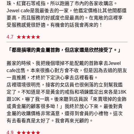
珠、紅寶石等戒指，所以跑遍了市內的各家收購店。
Jewel cafe是我最後去的一家，他鑑定價格比其他間都還
要高，而且服務的好感度也是最高的。在寬敞的店裡享
受服務感覺很舒適。有機會的話我會再來的！
4.7
「都是損壞的貴金屬首飾，但店家還是欣然接受了。」
搬家的時候、我把幾個壞掉不能配戴的首飾拿去Jewel
cafe出售。本來很擔心對方會不收，但是因為去過的朋友
一直推薦，才終於下定決心拿去店裡看看。
店裡環境很明亮，接客的女店員也很俐落的立刻幫我鑑
定了。不知道是不是黃金的戒指和項鍊鑑定出來各是18K
跟10K，嚇了我一跳。後來聽到店員說「來賣壞掉的金飾
或貴金屬的顧客很多呦！」我終於放心下來。最後對貴
金屬的收購價格非常滿意，還得到會員的小禮物。這次
有去看看真是太好了。我會再來光顧的。
4.9