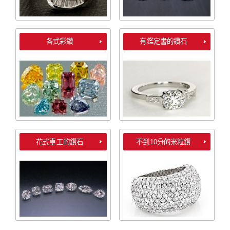
各式彩鑽
有鑑定書的鑽石
花式車工的鑽石
不到10分的米粒鑽