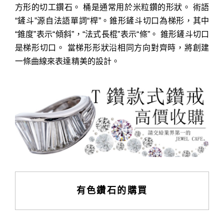
方形的切工鑽石。 桶是通常用於米粒鑽的形狀。 術語
“鏟斗”源自法語單詞“桿”。錐形鏟斗切口為梯形，其中
“錐度”表示“傾斜”，“法式長棍”表示“條”。 錐形鏟斗切口
是梯形切口。 當梯形形狀沿相同方向對齊時，將創建
一條曲線來表達精美的設計。
有色鑽石的購買