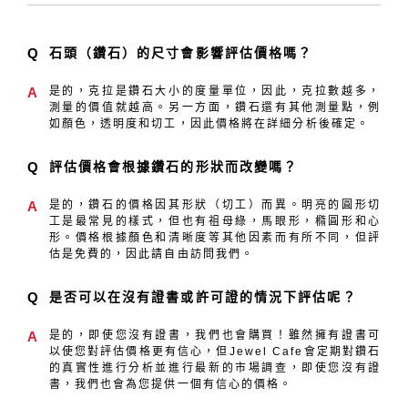
Q
石頭（鑽石）的尺寸會影響評估價格嗎？
A
是的，克拉是鑽石大小的度量單位，因此，克拉數越多，
測量的價值就越高。另一方面，鑽石還有其他測量點，例
如顏色，透明度和切工，因此價格將在詳細分析後確定。
Q
評估價格會根據鑽石的形狀而改變嗎？
A
是的，鑽石的價格因其形狀（切工）而異。明亮的圓形切
工是最常見的樣式，但也有祖母綠，馬眼形，橢圓形和心
形。價格根據顏色和清晰度等其他因素而有所不同，但評
估是免費的，因此請自由訪問我們。
Q
是否可以在沒有證書或許可證的情況下評估呢？
A
是的，即使您沒有證書，我們也會購買！雖然擁有證書可
以使您對評估價格更有信心，但Jewel Cafe會定期對鑽石
的真實性進行分析並進行最新的市場調查，即使您沒有證
書，我們也會為您提供一個有信心的價格。