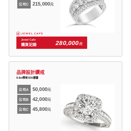
215,000
公司C
元
Jewel Cafe
280,000
元
購買記錄
品牌設計鑽戒
0.6ct帶有GIA證書
50,000
公司A
元
42,000
公司B
元
45,800
公司C
元