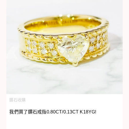
鑽石收購
我們買了鑽石戒指0.80CT/0.13CT K18YG!
我