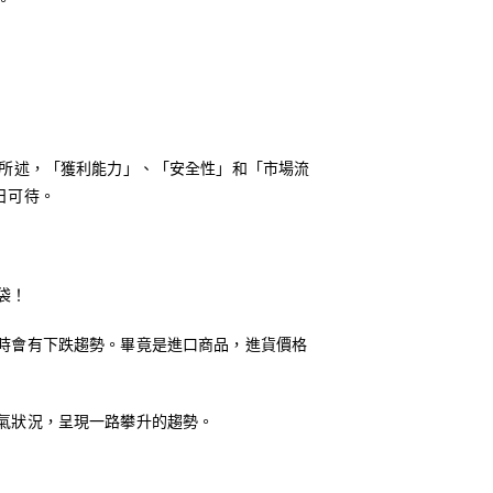
。
如先前所述，「獲利能力」、「安全性」和「市場流
日可待。
袋！
時會有下跌趨勢。畢竟是進口商品，進貨價格
氣狀況，呈現一路攀升的趨勢。