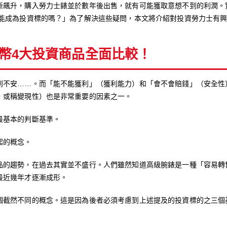
斷飆升，購入勞力士錶並於數年後出售，就有可能獲取意想不到的利潤。
士能成為投資標的嗎？」為了解決這些疑問，本文將介紹對投資勞力士有興
幣4大投資商品全面比較！
到不安……。而「能不能獲利」（獲利能力）和「會不會賠錢」（安全性
，或稱變現性）也是非常重要的因素之一。
最基本的判斷基準。
起的概念。
品的趨勢，在過去其實並不盛行。人們雖然知道高級腕錶是一種「容易轉
最近幾年才逐漸成形。
個截然不同的概念。這是因為後者必須考慮到上述提及的投資標的之三個