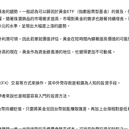
黃金的趨勢。一般認為可以歸因於黃金ETF（指數股票型基金）的普及，
，隨著珠寶飾品的市場需求提高，市場對黃金的需求也跟著持續增長。事實上
000元的水準，呈現出大幅度上漲的趨勢。
外利潤可領。因此若單就價值評估，黃金在短時間內顯著提高價值的可能
升高的現在，黃金作為資金避風港的地位，也變得更加不可動搖。
（FX）交易等方式來操作。其中外幣存款是較廣為人知的投資手段。
學者來說也是相當容易入門的投資方法。
若台幣持續貶值，只要將美金兌回台幣就能賺取匯差。再加上台灣相對是