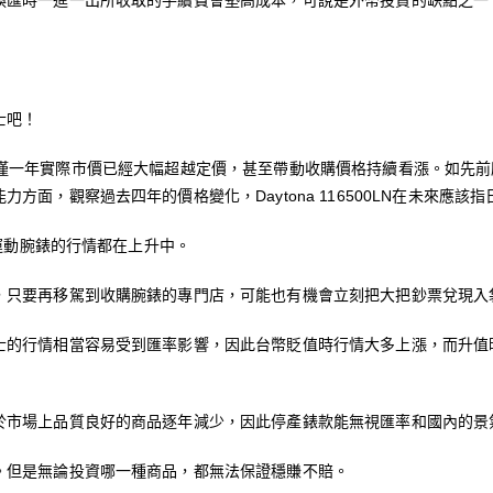
換匯時一進一出所收取的手續費會墊高成本，可說是外幣投資的缺點之一
士吧！
LN的定價僅僅一年實際市價已經大幅超越定價，甚至帶動收購價格持續看漲。
面，觀察過去四年的價格變化，Daytona 116500LN在未來應該指
士運動腕錶的行情都在上升中。
，只要再移駕到收購腕錶的專門店，可能也有機會立刻把大把鈔票兌現入
士的行情相當容易受到匯率影響，因此台幣貶值時行情大多上漲，而升值
於市場上品質良好的商品逐年減少，因此停產錶款能無視匯率和國內的景
。但是無論投資哪一種商品，都無法保證穩賺不賠。