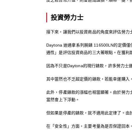
反之若台幣升值，則會造成匯損。順帶一提，
投資勞力士
接下來，讓我們以投資商品的角度來評估勞力
Daytona 迪通拿系列腕錶 116500
通性」是評估投資商品的三大著眼點。在獲利能力方
因為不只是Daytona的現行錶款，許多勞力
其中當然也不乏超定價的錶款，若能幸運購入
此外，停產錶款的漲幅也相當顯著。由於勞力
當然會上下浮動。
但如果是停產的錶款，就不適用此定律了。由
在「安全性」方面，主要考量為是否保證回本