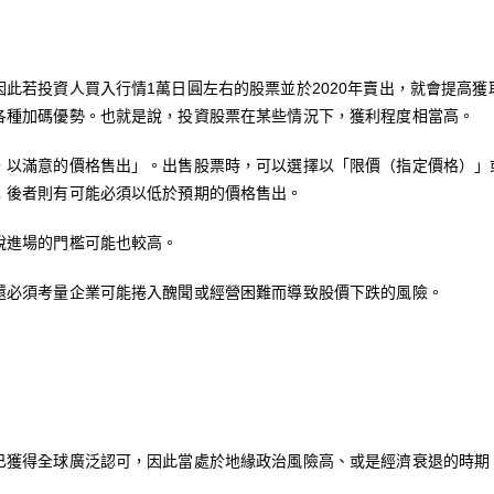
此若投資人買入行情1萬日圓左右的股票並於2020年賣出，就會提高
各種加碼優勢。也就是說，投資股票在某些情況下，獲利程度相當高。
，以滿意的價格售出」。出售股票時，可以選擇以「限價（指定價格）」
；後者則有可能必須以低於預期的價格售出。
說進場的門檻可能也較高。
還必須考量企業可能捲入醜聞或經營困難而導致股價下跌的風險。
已獲得全球廣泛認可，因此當處於地緣政治風險高、或是經濟衰退的時期