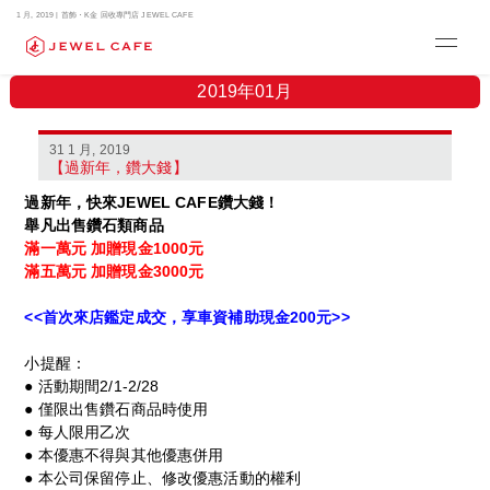
1 月, 2019 | 首飾・K金 回收專門店 JEWEL CAFE
2019年01月
31 1 月, 2019
【過新年，鑽大錢】
過新年，快來JEWEL CAFE鑽大錢！
舉凡出售鑽石類商品
滿一萬元 加贈現金1000元
滿五萬元 加贈現金3000元
<<首次來店鑑定成交，享車資補助現金200元>>
小提醒：
● 活動期間2/1-2/28
● 僅限出售鑽石商品時使用
● 每人限用乙次
● 本優惠不得與其他優惠併用
● 本公司保留停止、修改優惠活動的權利