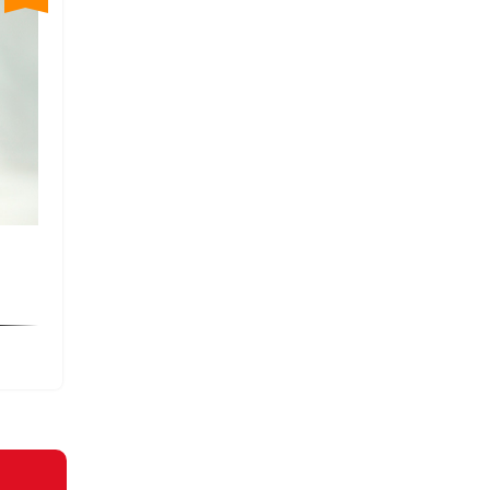
以21,300
以29,60
元高價收購！
元高價收購！
南非格林金幣
美國憲法200