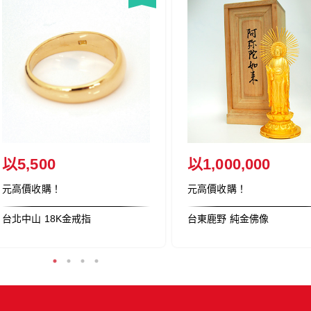
以44,300
以6,860
元高價收購！
元高價收購！
K金耳環,寶石耳環(多件)
足金戒指2隻