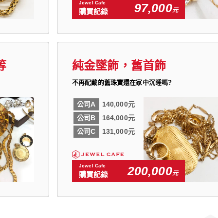
Jewel Cafe
97,000
元
購買記錄
等
純金墜飾，舊首飾
不再配戴的舊珠寶還在家中沉睡嗎?
公司A
140,000元
公司B
164,000元
公司C
131,000元
Jewel Cafe
200,000
元
購買記錄