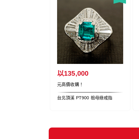
,000
以145,000
！
元高價收購！
金佛像
台北文山 國際黃金條塊