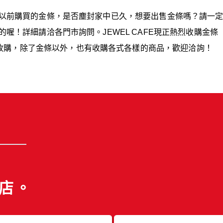
FE。以前購買的金條，是否塵封家中已久，想要出售金條嗎？請一
費的喔！詳細請洽各門市詢問。JEWEL CAFE現正熱烈收購金條
收購，除了金條以外，也有收購各式各樣的商品，歡迎洽詢！
店。