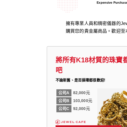
Expensive Purchas
擁有專業人員和精密儀器的Jew
購買您的貴金屬商品。歡迎至
將所有K18材質的珠寶
吧
不論新舊、是否損壞都很歡迎!
公司A
82,000元
公司B
103,000元
公司C
92,000元