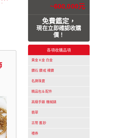
~600,000元
免費鑑定，
現在立即確認收購
價！
各項收購品項
黃金 K金 白金
飾
鑽石 鑽戒 裸鑽
名牌珠寶
精品包＆配件
高級手錶 機械錶
翡翠
古幣 舊鈔
禮券