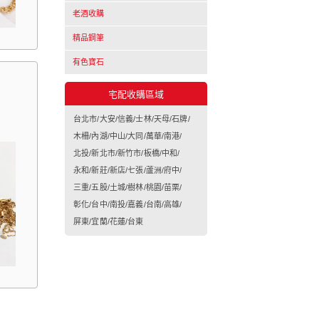
老酒收購
精品鋼筆
有色寶石
宅配收購區域
台北市/大安/信義/士林/天母/石牌/
木柵/內湖/中山/大同/萬華/南港/
北投/新北市/新竹市/板橋/中和/
永和/新莊/新店/七張/蘆洲/府中/
三重/五股/土城/樹林/桃園/苗栗/
彰化/台中/南投/嘉義/台南/高雄/
屏東/宜蘭/花蓮/台東