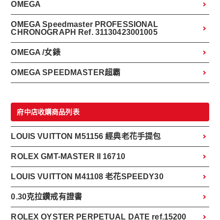
OMEGA
OMEGA Speedmaster PROFESSIONAL
CHRONOGRAPH Ref. 31130423001005
OMEGA /女錶
OMEGA SPEEDMASTER超霸
府中店收購商品列表
LOUIS VUITTON M51156 經典老花手提包
ROLEX GMT-MASTER II 16710
LOUIS VUITTON M41108 老花SPEEDY30
0.30克拉鑽戒有證書
ROLEX OYSTER PERPETUAL DATE ref.15200