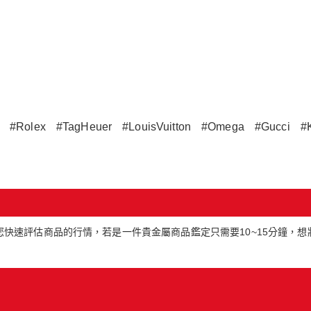
#Rolex
#TagHeuer
#LouisVuitton
#Omega
#Gucci
#
快速評估商品的行情，若是一件貴金屬商品鑑定只需要10~15分鐘，