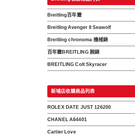
Breitling百年靈
Breitling Avenger II Seawolf
Breitling chronoma 機械錶
百年靈BREITLING 腕錶
BREITLING Colt Skyracer
新埔店收購商品列表
ROLEX DATE JUST 126200
CHANEL A84401
Cartier Love