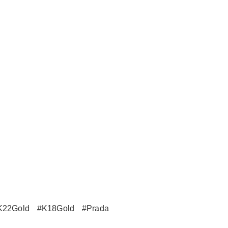
K22Gold
#K18Gold
#Prada