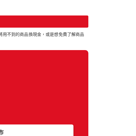
想將用不到的商品換現金，或是想免費了解商品
返回區域選擇
市