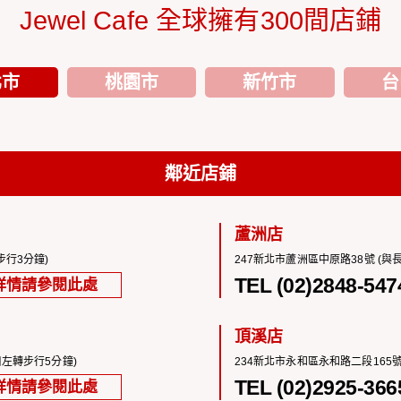
Jewel Cafe 全球擁有300間店鋪
北市
桃園市
新竹市
台
鄰近店鋪
蘆洲店
步行3分鐘)
247新北市蘆洲區中原路38號 (與
TEL (02)2848-547
詳情請參閱此處
頂溪店
口左轉步行5分鐘)
234新北市永和區永和路二段165號
TEL (02)2925-366
詳情請參閱此處