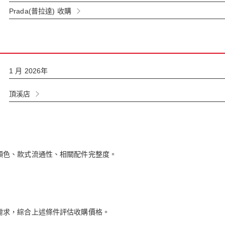
Prada(普拉達) 收購
1 月 2026年
頂溪店
顏色、款式流通性、相關配件完整度。
需求，綜合上述條件評估收購價格。