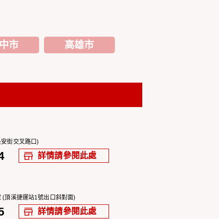
中市
高雄市
長安街交叉路口)
4
詳情請參閱此處
 (頂溪捷運站1號出口斜對面)
5
詳情請參閱此處