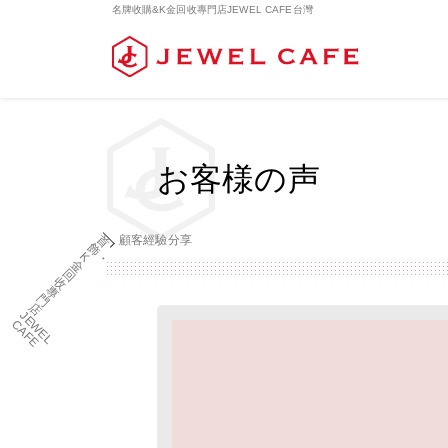
名牌收購&K金回收專門店JEWEL CAFE台灣
お客様の声
首
E
E
L
A
F
顧客經驗分享
飾
・K
金
回
收
專
門
店
J
W
C
E