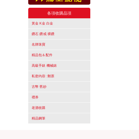
各項收購品項
黃金 K金 白金
鑽石 鑽戒 裸鑽
名牌珠寶
精品包＆配件
高級手錶 機械錶
私密內容: 郵票
古幣 舊鈔
禮券
老酒收購
精品鋼筆