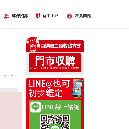
新手上路
常見問題
夥伴招募
門市収購
JEWEL CAFE 業者最大全國17間門市