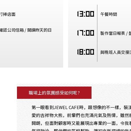
13:00
 打掃店面
午餐時間
 確認公司信箱 / 閱讀昨天的日
17:00
製作當日報表 /
18:00
與晚班人員交接
職場上的氛圍感受如何呢?
第一眼看到JEWEL CAFE時，跟想像的不一樣，
愛的吉祥物大熊，前輩們也充滿元氣及熱情，雖然
開朗，但面對顧客時又能展現出專業的一面，令我
氛很融洽，夥伴們的互相幫助，讓初來新環境的我