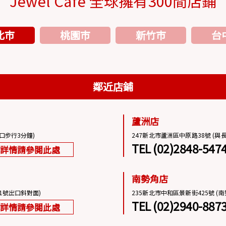
Jewel Cafe 全球擁有300間店鋪
北市
桃園市
新竹市
台
鄰近店鋪
蘆洲店
口步行3分鐘)
247新北市蘆洲區中原路38號 (與
TEL (02)2848-547
詳情請參閱此處
南勢角店
1號出口斜對面)
235新北市中和區景新街425號 (
TEL (02)2940-887
詳情請參閱此處