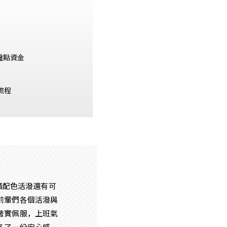
 盤點資金
流程
裝潢配色活潑還有可
前輩們各個活潑與
著實佩服，上班氣
多了一份安心感。