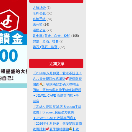
古幣紙鈔
(1)
名牌包包
(66)
名牌手錶
(84)
未分類
(24)
活動公告
(77)
貴金屬 (黃金、白金、K金)
(105)
郵票、老酒、禮卷
(2)
鑽石 (寶石、珠寶)
(63)
近期文章
【2026年八月仲夏，愛永不貶值！
八八貴金屬回收感謝祭
夏季限時
開跑
】收購滿額加碼3000現金
回饋，舊包包與名牌手錶輕鬆變現
◄JEWEL CAFE 收購專門店►明
誠店
【高雄左營區 明誠店 Breguet手錶
收購】Breguet 腕錶強力收購
◄JEWEL CAFE 收購專門店►
【2026年七月仲夏，舊愛變現高價
收購計劃
夏季限時開跑
】收