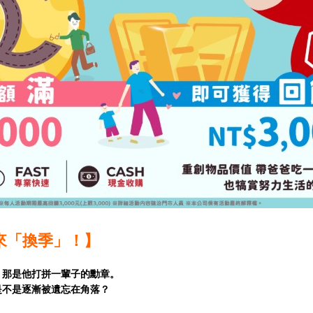
來「換季」！】
，那是他打拼一輩子的勳章。
是不是逐漸被遺忘在角落？