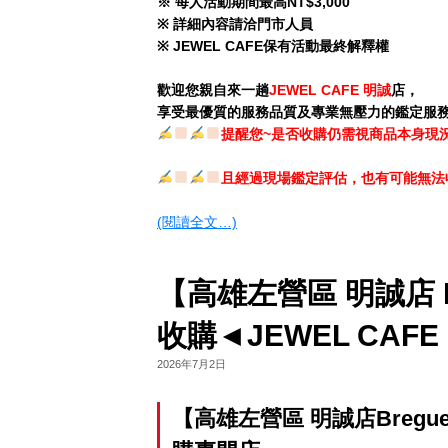
※ 每人活動期間最高NT$3,000
※ 詳細內容請洽門市人員
※ JEWEL CAFE保有活動最終解釋權
歡迎您親自來一趟
JEWEL CAFE 明誠
店，
享受最優質的服務品質及專業無壓力的鑑定服
提醒您~是否收購仍需視商品本身現況
且經過現場鑑定評估，也有可能無法
(閱讀全文…)
【高雄左營區 明誠店 Br
收購◄JEWEL CAF
2026年7月2日
【高雄左營區 明誠店Breguet