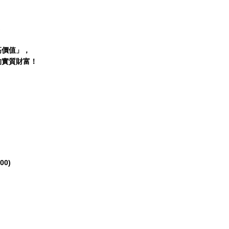
。
高價值」，
的實質財富！
00)