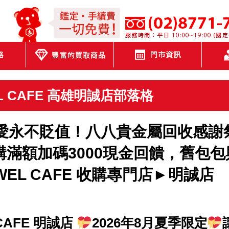
K金回收（18K・14K・10K）白金回收｜高雄K金回收 JEWEL CAFE
L CAFE 高雄明誠店部落格
，愛永不貶值！八八貴金屬回收感謝
購滿額加碼3000現金回饋，舊包包
EL CAFE 收購專門店►明誠店
CAFE 明誠店
2026年8月夏季限定