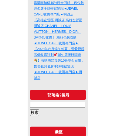
購滿額加碼10%現金回饋，舊包包
與名牌手錶輕鬆變現◄JEWEL
CAFE 收購專門店►明誠店
【高雄左營區 明誠店 高雄左營區
明誠店 CHANEL、LOUIS
VUITTON、HERMES、DIOR、
BV包包 收購】 精品包包收購
◄JEWEL CAFE 收購專門店►
【2026年六月端午仲夏，舊愛變現
高價收購計劃
端午節限時開跑
】收購滿額加碼10%現金回饋，
舊包包與名牌手錶輕鬆變現
◄JEWEL CAFE 收購專門店►明
誠店
部落格?搜尋
彙整