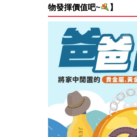
物發揮價值吧~
】