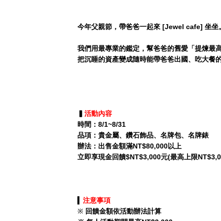
今年父親節，帶爸爸一起來 [Jewel cafe] 坐坐
我們用最專業的鑑定，幫爸爸的舊愛「提煉最
把沉睡的資產變成隨時能帶爸爸出國、吃大餐
▍
活動內容
時間：8/1~8/31
品項：貴金屬、鑽石飾品、名牌包、名牌錶
辦法：出售金額滿NT$80,000以上
立即享現金回饋$NT$3,000元(最高上限NT$3,0
▍
注意事項
※
回饋金額依活動辦法計算